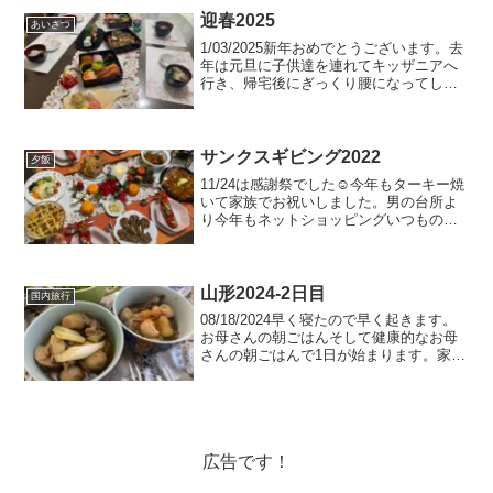
っちゃいましたワインには詳しくないの
迎春2025
あいさつ
ですが、なんとなく酸味...
1/03/2025新年おめでとうございます。去
年は元旦に子供達を連れてキッザニアへ
行き、帰宅後にぎっくり腰になってしま
い、しばらく寝たきり&杖生活でした。そ
のおかげで楽しみにしていたウィンナー
ワルツのニューイヤーコンサートに行く
ことができず...
サンクスギビング2022
夕飯
11/24は感謝祭でした☺︎今年もターキー焼
いて家族でお祝いしました。男の台所よ
り今年もネットショッピングいつもの、
男の台所さんより、4ポンドターキーをゲ
ット。去年いくらだったか覚えてないけ
ど今年は5000円だった！去年より値上が
りしてる、...
山形2024-2日目
国内旅行
08/18/2024早く寝たので早く起きます。
お母さんの朝ごはんそして健康的なお母
さんの朝ごはんで1日が始まります。家庭
菜園で野菜を収穫朝ごはんの後はおばあ
ちゃんの家庭菜園で野菜を収穫しまし
た！収穫した野菜達ピーマン、ナス、き
ゅうり。他にも...
広告です！