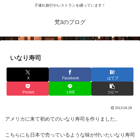
子連れ旅行やレストランを綴っています！
梵3のブログ
いなり寿司
X
Facebook
はてブ
Pocket
LINE
コピー
2013.04.28
アメリカに来て初めてのいなり寿司を作りました。
こちらにも日本で売っているような味が付いたいなり寿司