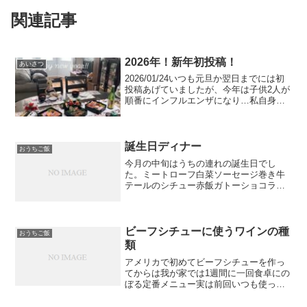
関連記事
2026年！新年初投稿！
あいさつ
2026/01/24いつも元旦か翌日までには初
投稿あげていましたが、今年は子供2人が
順番にインフルエンザになり…私自身は
罹患しなかったものの、看病疲れで夜は
眠れず、体力が削げ落ち、体調の良し悪
しで一喜一憂して心労も酷かった。。上
の子はすぐに...
誕生日ディナー
おうちご飯
今月の中旬はうちの連れの誕生日でし
た。ミートローフ白菜ソーセージ巻き牛
テールのシチュー赤飯ガトーショコラお
赤飯は二番目のお食い初め用として練習
のつもりで作りました。もうすっかりお
世話になっている、中国Amazonより購
入。アメリカで習ったビ...
ビーフシチューに使うワインの種
おうちご飯
類
アメリカで初めてビーフシチューを作っ
てからは我が家では1週間に一回食卓にの
ぼる定番メニュー実は前回いつも使って
いるワインと違うワインを使ってみよう
とチャレンジしたところ、味が微妙に違