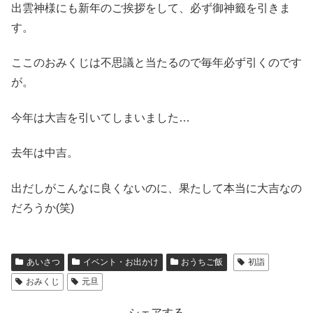
出雲神様にも新年のご挨拶をして、必ず御神籤を引きま
す。
ここのおみくじは不思議と当たるので毎年必ず引くのです
が。
今年は大吉を引いてしまいました…
去年は中吉。
出だしがこんなに良くないのに、果たして本当に大吉なの
だろうか(笑)
あいさつ
イベント・お出かけ
おうちご飯
初詣
おみくじ
元旦
シェアする