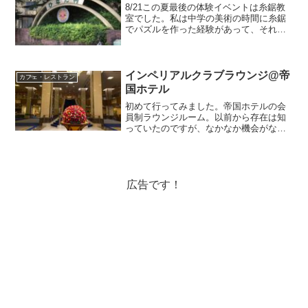
8/21この夏最後の体験イベントは糸鋸教
室でした。私は中学の美術の時間に糸鋸
でパズルを作った経験があって、それが
楽しかったのを覚えています。どこかで
子供たちにも体験させてあげたいなと思
っていたので今回のお教室を見つけてよ
かったです！夏休みの...
インペリアルクラブラウンジ@帝
カフェ・レストラン
国ホテル
初めて行ってみました。帝国ホテルの会
員制ラウンジルーム。以前から存在は知
っていたのですが、なかなか機会がな
く。今日は運転免許の更新で大手町に来
たついでに日比谷まで寄りました。イン
ペルアルクラブラウンジ本館5階にありま
す。エレベーター降りてま...
広告です！