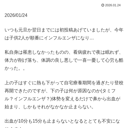
2026.01.24
2026/01/24
いつも元旦か翌日までには初投稿あげていましたが、今年
は子供2人が順番にインフルエンザになり…
私自身は罹患しなかったものの、看病疲れで夜は眠れず、
体力が削げ落ち、体調の良し悪しで一喜一憂して心労も酷
かった。。
上の子はすぐに熱も下がって自宅療養期間を過ぎたり登校
再開できたのですが、下の子は何が原因なのか(タミフ
ル？インフルエンザ？)体勢を変えるだけで鼻から出血が
始まり、しかもそれがなかなか止まらない。
出血が10分も15分も止まらないとなるととても不安にな