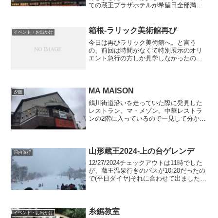
ての蔵王プラザホテルが希望日全部満
室！代わりに見つけたのが善七乃湯(大平
ホテル)でこちらはこちらでとてもいい温
泉宿でしたが、歩けるもののゲレンデま
箱根-ラリック美術館再び
イベント・お出かけ
で少し距離が...
今日は再びラリック美術館へ。と言う
の、前回は時間がなくて特別展示のオリ
エント急行の方しか見学しなかったの
で。常設展といいますか、美術館の方は
行けなかったのでそちらへ。はい、ラリ
ック美術館の前で。テンション高めシス
ターズ。美術館入口の自動ドア...
MA MAISON
夕飯
鶴川街道沿いを走っていた際に発見した
レストラン。マ・メゾン。中華レストラ
ンの2階に入っているので一見して分から
ないのですが、よーく見ると2階はマメゾ
ンと書いてあります！子連れもOKでし
た！！店内店内はレトロな置物やおしゃ
れな食器などが飾られ...
山形蔵王2024-上の台ゲレンデ
国内旅行
12/27/2024チェックアウトは11時でした
が、蔵王温泉行きのバスが10:20だったの
で(平日ダイヤ)それに合わせて出ました。
蔵王温泉行きのバスは大人1200円、子供
600円昨前は大人1000円、子供500円だっ
たので値上がりしていまし...
糸鋸教室
イベント・お出かけ