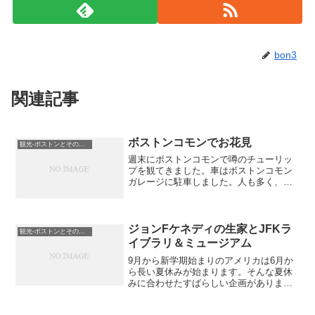
bon3
関連記事
ボストンコモンでお花見
観光-ボストンとその近郊
週末にボストンコモンで噂のチューリッ
プを観てきました。車はボストンコモン
ガレージに駐車しました。人も多く、色
とりどりのチューリップに見とれてしま
します。チューリップだけでなく、桜も
ありました。八重桜(？)でしょうか。とて
もキレイです。こんな...
ジョンFケネディの生家とJFKラ
観光-ボストンとその近郊
イブラリ＆ミュージアム
9月から新学期始まりのアメリカは6月か
ら長い夏休みが始まります。そんな夏休
みに合わせたすばらしい企画がありま
す。Free Fun Fridayという、金曜日に博
物館や美術館が入場無料になるイベント