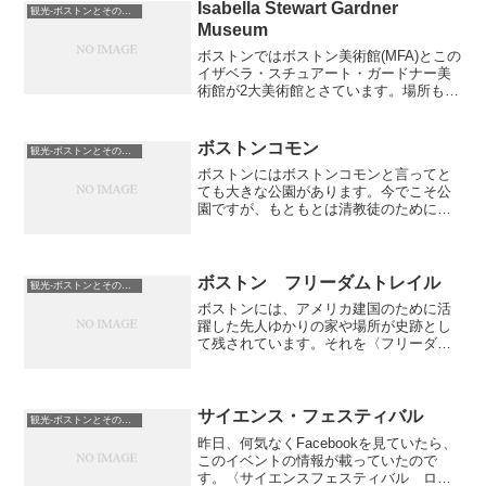
です。先週の金曜日(19日)はJFKライブ
Isabella Stewart Gardner
観光-ボストンとその近郊
ラ...
Museum
ボストンではボストン美術館(MFA)とこの
イザベラ・スチュアート・ガードナー美
術館が2大美術館とさています。場所もボ
ストン美術館から近いですが、この美術
館は駐車場がなかったので路上パーキン
グでスペースを見つけるのに少し苦労し
ボストンコモン
観光-ボストンとその近郊
ました。写真撮影...
ボストンにはボストンコモンと言ってと
ても大きな公園があります。今でこそ公
園ですが、もともとは清教徒のために購
入された土地で、集会の場所だったんで
す。夏には野外コンサートが開かれた
り、冬はクリスマスツリーが飾られたり
カウントダウンの花火が上が...
ボストン フリーダムトレイル
観光-ボストンとその近郊
ボストンには、アメリカ建国のために活
躍した先人ゆかりの家や場所が史跡とし
て残されています。それを〈フリーダム
トレイル〉と名付けられていて、2.5マイ
ル(4km)のトレイルになっています。ボス
トンコモンから出発して終点はバンカー
ヒル記念塔。1...
サイエンス・フェスティバル
観光-ボストンとその近郊
昨日、何気なくFacebookを見ていたら、
このイベントの情報が載っていたので
す。〈サイエンスフェスティバル ロボ