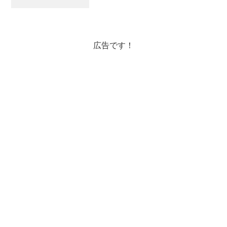
ットズー〉調べたらわかりやすい場所だ
ったので行ってみました。ケンブリッジ
図書館です。ハーバード大学から500-
600mくらいの...
広告です！