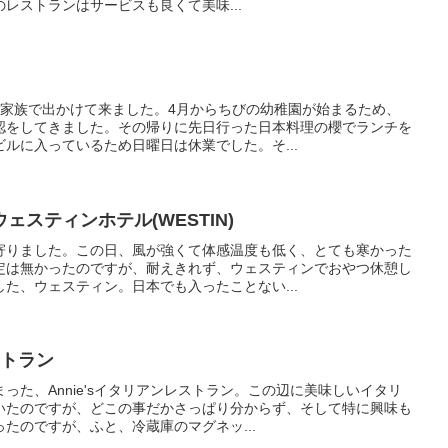
のレストランはサービスも良くて美味...
に家族で出かけて来ました。4月からちびの幼稚園が始まるため、
認をしてきました。その帰りに先日行った日本料理の櫻でランチを
ルに入っているため日曜日は休業でした。そ...
スティンホテル(WESTIN)
寄りました。この日、風が強くて体感温度も低く、とても寒かった
定は無かったのですが、耐えきれず、ウェスティンでおやつ休憩し
た、ウェスティン。日本でも入ったことない...
ストラン
った、Annie'sイタリアンレストラン。この辺に美味しいイタリ
いたのですが、どこの事だかさっぱり分からず、そして特に興味も
たのですが、ふと、冷蔵庫のマグネッ...