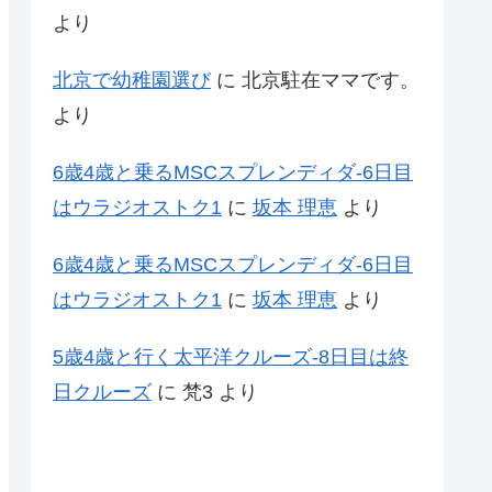
より
北京で幼稚園選び
に
北京駐在ママです。
より
6歳4歳と乗るMSCスプレンディダ-6日目
はウラジオストク1
に
坂本 理恵
より
6歳4歳と乗るMSCスプレンディダ-6日目
はウラジオストク1
に
坂本 理恵
より
5歳4歳と行く太平洋クルーズ-8日目は終
日クルーズ
に
梵3
より