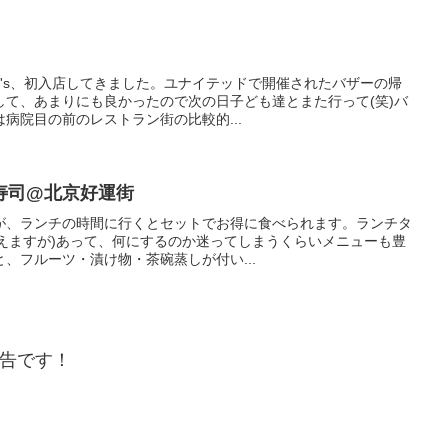
ie's、初入店してきました。ユナイテッドで開催されたバザーの帰
して、あまりにも良かったので次の日子ども達とまた行って(笑)バ
病院目の前のレストラン街の比較的...
寿司@北京好運街
が、ランチの時間に行くとセットでお得に食べられます。ランチタ
元超えますが)あって、何にするのか迷ってしまうくらいメニューも豊
、フルーツ・漬け物・茶碗蒸しが付い...
告です！