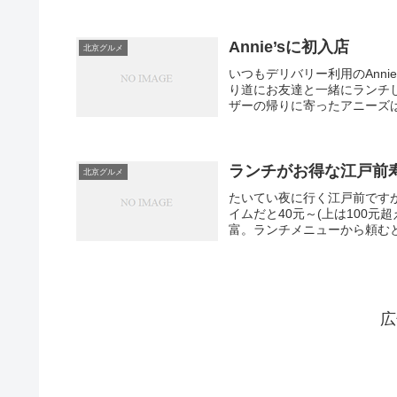
Annie’sに初入店
北京グルメ
いつもデリバリー利用のAnn
り道にお友達と一緒にランチ
ザーの帰りに寄ったアニーズは
ランチがお得な江戸前
北京グルメ
たいてい夜に行く江戸前です
イムだと40元～(上は100
富。ランチメニューから頼むと
広