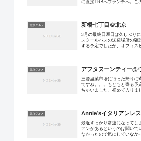
に直接TRBへブランチへ。こ
新橋七丁目＠北京
北京グルメ
3月の最終日曜日は久しぶり
スクールバスの送迎場所の確
する予定でしたが、オフィスビ
アフタヌーンティー@ウェ
北京グルメ
三源里菜市場に行った帰りに
ですね。。。もともと寄る予
ちゃいました。初めて入りまし
Annie’sイタリアンレ
北京グルメ
最近すっかり常連になってしま
アンがあるというのは聞いて
なかったので気にしていなかっ