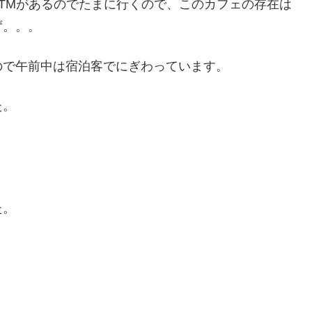
TMがあるのでたまに行くので、このカフェの存在は
ず。。。
ので午前中は宿泊客でにぎわっています。
た。
た。