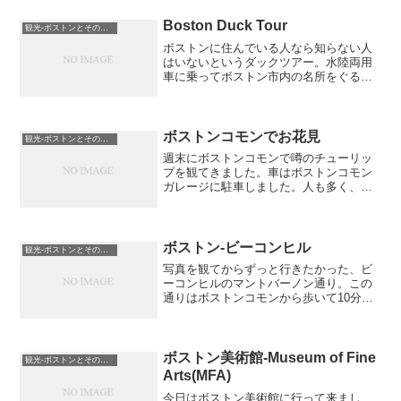
Boston Duck Tour
観光-ボストンとその近郊
ボストンに住んでいる人なら知らない人
はいないというダックツアー。水陸両用
車に乗ってボストン市内の名所をぐるっ
と回ったあと、チャールズリバーに入る
所要時間90分のバスツアーです。チケッ
ト売り場は乗り場にはなく、少し離れた
建物内の二階にあります...
ボストンコモンでお花見
観光-ボストンとその近郊
週末にボストンコモンで噂のチューリッ
プを観てきました。車はボストンコモン
ガレージに駐車しました。人も多く、色
とりどりのチューリップに見とれてしま
します。チューリップだけでなく、桜も
ありました。八重桜(？)でしょうか。とて
もキレイです。こんな...
ボストン-ビーコンヒル
観光-ボストンとその近郊
写真を観てからずっと行きたかった、ビ
ーコンヒルのマントバーノン通り。この
通りはボストンコモンから歩いて10分く
らい。車はボストンコモンガレージを利
用しました。まずはピンクニー通り。マ
ントバーノン通りの1本先の道です。古い
建物が多いです。マン...
ボストン美術館-Museum of Fine
観光-ボストンとその近郊
Arts(MFA)
今日はボストン美術館に行って来まし