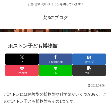
子連れ旅行やレストランを綴っています！
梵3のブログ
ボストン子ども博物館
X
Facebook
はてブ
Pocket
LINE
コピー
2013.04.06
ボストンには体験型の博物館や科学館がいくつかあり、こ
のボストン子ども博物館もその1つです。