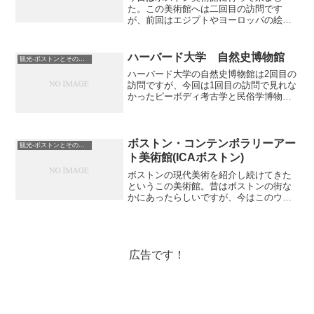
た。この美術館へは二回目の訪問です
が、前回はエジプトやヨーロッパの絵画
を中心に半分、今回はアジア絵画とアメ
リカ絵画を中心に観ました。2日前に雪が
降って雪がまだ残っていました。が、こ
ハーバード大学 自然史博物館
観光-ボストンとその近郊
んなところで鴨を見れるなん...
ハーバード大学の自然史博物館は2回目の
訪問ですが、今回は1回目の訪問で見れな
かったピーボディ考古学と民俗学博物館
をメインで観てきました。アメリカに来
たばかりの頃は考古学などの知識が乏し
かったため、それほど興味をそそられな
かったのですが、アメ...
ボストン・コンテンポラリーアー
観光-ボストンとその近郊
ト美術館(ICAボストン)
ボストンの現代美術を紹介し続けてきた
というこの美術館。昔はボストンの街な
かにあったらしいですが、今はこのウォ
ーターフロントにあります。なにせこの
分野は私にとって理解が難しいので、何
となく遠慮していたのですが、少し前か
ら気になり始め今回思い切...
広告です！