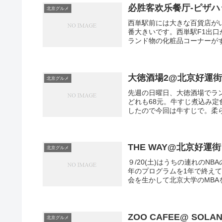
必胜客欢乐餐厅-ピザハ
北京グルメ
西単駅前には大きな百貨店が
番大きいです。西単駅F1出
ランド物の化粧品コーナーがず
大徳酒場2@北京好運
北京グルメ
先週の日曜日、大徳酒場でラ
どれも68元。牛すじ煮込み
したので今回は牛すじで。柔ら
THE WAY@北京好運街
北京グルメ
９/20(土)はうちの連れの
年のプログラムを1年で終え
会を生かして北京大学のMBA
ZOO CAFEE@ SOLA
北京グルメ