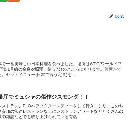
bon3
年で一番美味しい日本料理を食べました。場所はWFC(ワールドフ
下鉄1号線の金台夕照駅、徒歩7分のところにあります。何席かで
セットメニュー(日本で言う定食)を...
 福楼法餐厅でミュシャの傑作ジスモンダ！！
レストラン、FLOへアフタヌーンティーをして行きました。このち
ーク参加の常連レストランな上にレストランアワードなどたくさんの
の雑誌などでも取り上げられている有名...