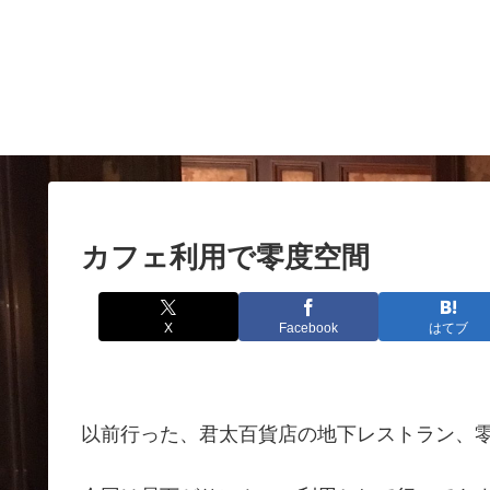
カフェ利用で零度空間
X
Facebook
はてブ
以前行った、君太百貨店の地下レストラン、