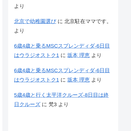
より
北京で幼稚園選び
に
北京駐在ママです。
より
6歳4歳と乗るMSCスプレンディダ-6日目
はウラジオストク1
に
坂本 理恵
より
6歳4歳と乗るMSCスプレンディダ-6日目
はウラジオストク1
に
坂本 理恵
より
5歳4歳と行く太平洋クルーズ-8日目は終
日クルーズ
に
梵3
より