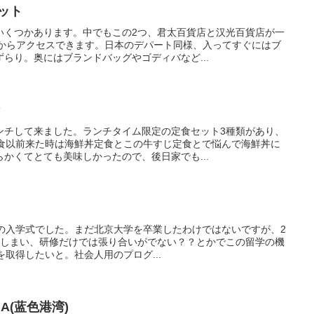
ット
いくつかあります。中でもこの2つ、君太百貨店と汉光百貨店が一
口からアクセスできます。日本のデパート同様、入ってすぐにはブ
らり。奥にはブランドバッグやゴディバなど...
街
ンチして来ました。ランチタイム限定の定食セット3種類があり、
定食以前来た時は海鮮丼定食とこの牛すじ定食とで悩んで海鮮丼に
かくてとても美味しかったので、後日家でも...
NBAの入学式でした。まだ北京大学を卒業したわけではないですが、2
てしまい、研修だけでは張り合いがでない？？とかでこの留学の機
を取得したいと。社会人用のプログ...
NA(蓝色港湾)