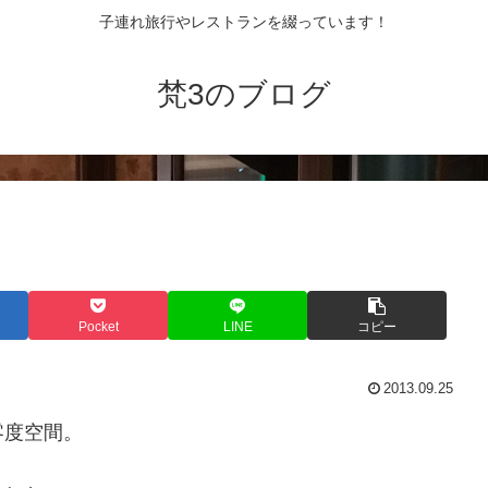
子連れ旅行やレストランを綴っています！
梵3のブログ
Pocket
LINE
コピー
2013.09.25
零度空間。