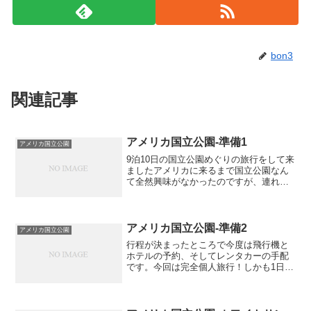
bon3
関連記事
アメリカ国立公園-準備1
アメリカ国立公園
9泊10日の国立公園めぐりの旅行をして来
ましたアメリカに来るまで国立公園なん
て全然興味がなかったのですが、連れが
地球の歩き方〈アメリカの国立公園〉を
購入。実際に読んでみると、たくさんの
公園があって、グランドキャニオンとか
も国立公園だったんだ...
アメリカ国立公園-準備2
アメリカ国立公園
行程が決まったところで今度は飛行機と
ホテルの予約、そしてレンタカーの手配
です。今回は完全個人旅行！しかも1日ご
とに移動していくので不備がないように
気をつかいました〈飛行機>度々利用して
いるエクスペディアで。日時を入れたら