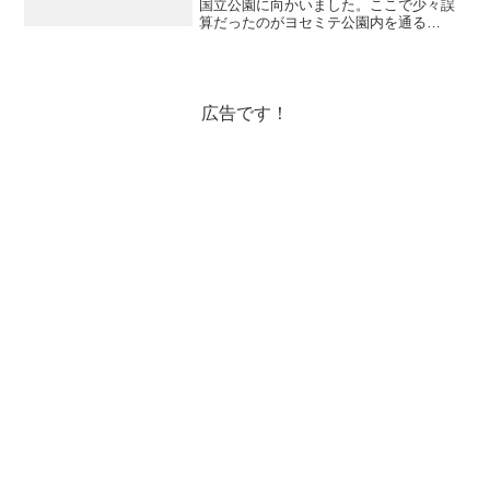
国立公園に向かいました。ここで少々誤
算だったのがヨセミテ公園内を通る
CA120が冬季は閉鎖していることでした
タイオガロードと言ってとても景色がキ
レイな通りなんだそうです。ここを通っ
て時間があったら、マン...
広告です！