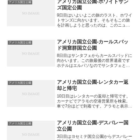
殆ど選択肢がなかった...
アメリカ国立公園-ホワイトサン
アメリカ国立公園
ズ国定公園
9日目はいよいよこの旅のラスト、ホワイ
トサンズに向かいます。そもそもこの旅
を計画しようと思ったのは、このニュー
メキシコにあるホワイトサンズに行きた
かったから。既存のツアーではここまで
回るものはなく、興味がある公園が入っ
アメリカ国立公園-カールスバッ
アメリカ国立公園
ていなかったり、興味が...
ド洞窟群国立公園
8日目はサンタフェからカールスバッドに
向かいます。この旅最後の世界遺産です
ホテルはエルパソなのでサンタフェとの
中間地点のロズウェルでお昼休憩です。
ホテルの朝食です。種類は少なめでした
が、値段が値段だったので。ロズウェル
アメリカ国立公園-レンタカー返
アメリカ国立公園
には2時間程で到着。U...
却と帰宅
10日目はレンタカーの返却と帰宅です。
カーナビでアラモの空港営業所を検索。
車で7分ほどで到着です。アラモと表示が
ある場所、空いているところに適当に止
めていいらしいです。止めてからすぐに
係の人がやって来て、返却のレシートを
アメリカ国立公園-デスバレー国
アメリカ国立公園
くれました。その際に...
立公園
3日目はヨセミテ国立公園からデスバレー