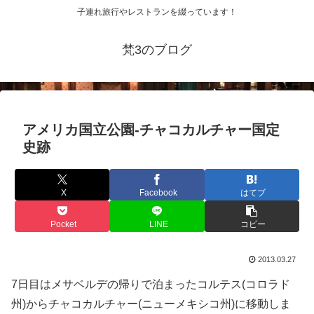
子連れ旅行やレストランを綴っています！
梵3のブログ
アメリカ国立公園-チャコカルチャー国定
史跡
X
Facebook
はてブ
Pocket
LINE
コピー
2013.03.27
7日目はメサベルデの帰りで泊まったコルテス(コロラド
州)からチャコカルチャー(ニューメキシコ州)に移動しま