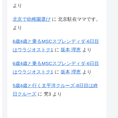
より
北京で幼稚園選び
に
北京駐在ママです。
より
6歳4歳と乗るMSCスプレンディダ-6日目
はウラジオストク1
に
坂本 理恵
より
6歳4歳と乗るMSCスプレンディダ-6日目
はウラジオストク1
に
坂本 理恵
より
5歳4歳と行く太平洋クルーズ-8日目は終
日クルーズ
に
梵3
より