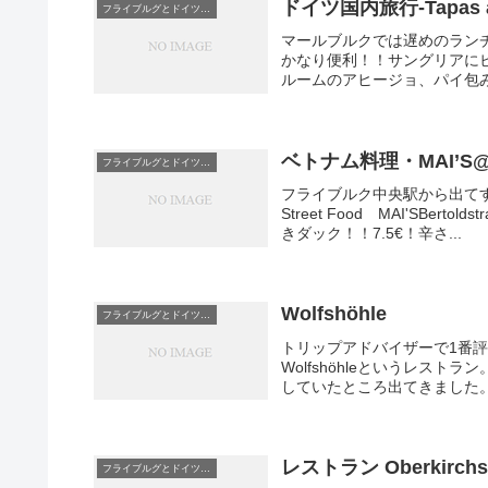
ドイツ国内旅行-Tapas
フライブルグとドイツグルメ
マールブルクでは遅めのランチを
かなり便利！！サングリアに
ルームのアヒージョ、パイ包み
ベトナム料理・MAI’
フライブルグとドイツグルメ
フライブルク中央駅から出てすぐ
Street Food MAI'SB
きダック！！7.5€！辛さ...
Wolfshöhle
フライブルグとドイツグルメ
トリップアドバイザーで1番評価の
Wolfshöhleというレス
していたところ出てきました。
レストラン Oberkirch
フライブルグとドイツグルメ