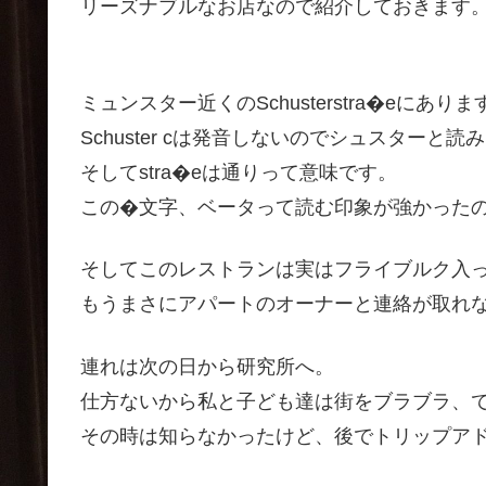
リーズナブルなお店なので紹介しておきます
ミュンスター近くのSchusterstra�eにありま
Schuster cは発音しないのでシュスターと読
そしてstra�eは通りって意味です。
この�文字、ベータって読む印象が強かった
そしてこのレストランは実はフライブルク入っ
もうまさにアパートのオーナーと連絡が取れ
連れは次の日から研究所へ。
仕方ないから私と子ども達は街をブラブラ、
その時は知らなかったけど、後でトリップアドバ