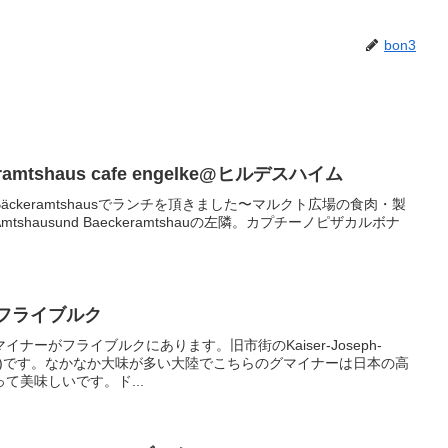
bon3
mtshaus cafe engelke@ヒルデスハイム
ckeramtshausでランチを頂きました〜マルクト広場の食肉・製
Amtshausund Baeckeramtshauの左隣。カプチーノピザカルボナ
ie@フライブルク
ナーがフライブルクにあります。旧市街のKaiser-Joseph-
ン門付近)です。なかなか大味が多い大陸でこちらのグマイナーは日本の高
て美味しいです。ド...