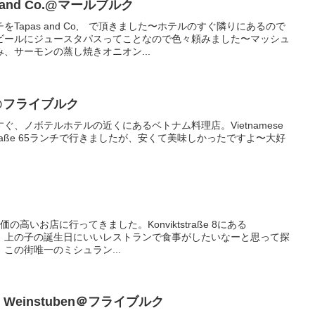
 and Co.@マールブルク
Tapas and Co, で頂きました〜ホテルのすぐ隣りにあるので
ビールにジュースタパスってことなので色々頼みました〜マッシュ
、サーモンの蒸し焼きオニオン...
S@フライブルク
、ノボテルホテルの近くにあるベトナム料理店。Vietnamese
ertoldstraße 65ランチで行きましたが、安くて美味しかったですよ〜大好
高いお店に行ってきました。Konviktstraße 8にある
トラン。上の子の誕生日にいいレストランで食事がしたいなーと思って探
この街唯一のミシュラン...
s Weinstuben＠フライブルク