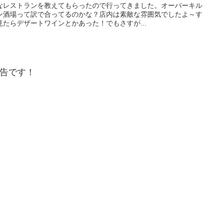
なレストランを教えてもらったので行ってきました。オーバーキル
ン酒場って訳で合ってるのかな？店内は素敵な雰囲気でしたよ～す
たらデザートワインとかあった！でもさすが...
告です！