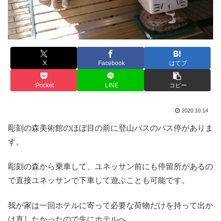
X
Facebook
はてブ
Pocket
LINE
コピー
2020.10.14
彫刻の森美術館のほぼ目の前に登山バスのバス停がありま
す。
彫刻の森から乗車して、ユネッサン前にも停留所があるの
で直接ユネッサンで下車して遊ぶことも可能です。
我が家は一回ホテルに寄って必要な荷物だけを持って出か
け直したかったので先にホテルへ。