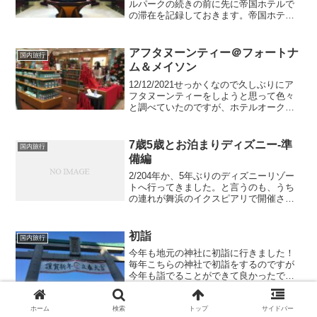
ルパークの続きの前に先に帝国ホテルで
の滞在を記録しておきます。帝国ホテル
もGoTo利用で最初は予約を入れていまし
たが、12月の中旬から感染者数が増加し
てGoto利用が怪しくなり、ホテル側から
アフタヌーンティー＠フォートナ
国内旅行
12/2...
ム＆メイソン
12/12/2021せっかくなので久しぶりにア
フタヌーンティーをしようと思って色々
と調べていたのですが、ホテルオークラ
東京ベイでは限定的にアフタヌーンティ
ーをしていたので、私が予約を試みた11
月中旬にはアフタヌーンティー自体をや
7歳5歳とお泊まりディズニー-準
国内旅行
めてしまって...
備編
2/204年か、5年ぶりのディズニーリゾー
トへ行ってきました。と言うのも、うち
の連れが舞浜のイクスピアリで開催され
た学会に招待を頂きましたーー！2日間の
学会なのでお泊まりで！笑こう言う機会
でもない限り家族でお泊まりディズニー
初詣
国内旅行
なんてなかなかな...
今年も地元の神社に初詣に行きました！
毎年こちらの神社で初詣をするのですが
今年も詣でることができて良かったで
す。出雲大社相模分詞1/3だったので人混
みもそれほどではなく、参拝に並びまし
たが5分ほどで自分の番になります。竹灯
ホーム
検索
トップ
サイドバー