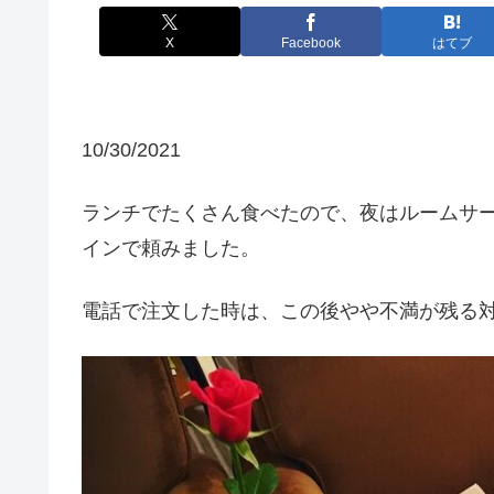
X
Facebook
はてブ
10/30/2021
ランチでたくさん食べたので、夜はルームサ
インで頼みました。
電話で注文した時は、この後やや不満が残る