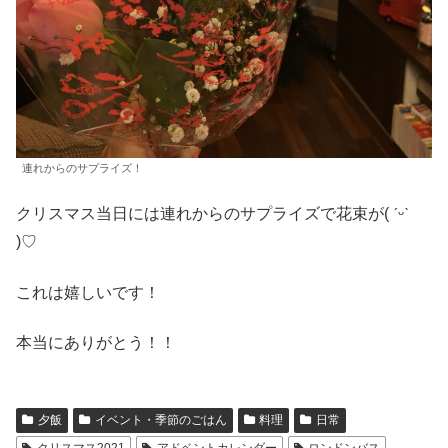
連れからのサプライズ！
クリスマス当日には連れからのサプライズで花束が( ˊᵕˋ
)♡
これは嬉しいです！
本当にありがとう！！
夕飯
イベント・季節のごはん
料理
日常