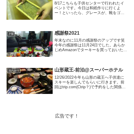
8/17こちらも子供センターで行われたイ
ベントです。今日は和紙作りに行くよ
ー！といったら、グレースが、靴をゴシ
ゴシするやつでしょ？と聞いてきた！ち
がーう！！それは "たわし" だから！！！
笑面白い！たわしを作りに行くと思って
いたのか！でも、...
感謝祭2021
夕飯
年末なのに11月の感謝祭のアップです笑
今年の感謝祭は11月24日でした。あらか
じめAmazonでターキーを買っておいたの
で前日に解凍をして準備をしておきまし
た。今回用意したのは5ポンドターキー約
2キロくらい。家族4人で食べ切るにはち
ょうどい...
山形蔵王-前泊@スーパーホテル
国内旅行
12/26/2022今年も山形の蔵王へ子供達に
スキーを楽しんでもらいに行きます。前
回はtrip.com(Ctrip？)で予約をした関係で
本当に予約ができたのかハラハラドキド
キしたので、今回は11月入ってすぐ、じ
ゃらんや楽天トラベル、Yaho...
広告です！