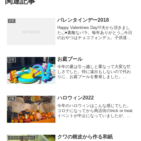
関連記事
バレンタインデー2018
日常
Happy Valentines Day!!!夫から頂きまし
た◡̈♥︎素敵なバラ。毎年ありがとう◡̈今日
のおやつはチョコフォンデュ。子供達の
大好きなフルーツをたっぷりと用意しま
した〜イチゴもハート型に切ってチョコ
付けて。久しぶりにアイリッシ...
お庭プール
日常
今年の夏は引っ越しと重なって大変な忙
しさでした。特に遠出もしないので代わ
りに、お庭プールを奮発しました。
INTEXのファミリープール。結構な大き
さですけど、電動ポンプを使ったらあっ
という間です。ブラキオサウルスとティ
ラノサウルスは別なので別...
ハロウィン2022
夕飯
今年のハロウィンはこんな感じでした。
コロナになってから商店街のtrick or treat
イベントが中止になっていましたが、今
年は3年ぶりに復活！ただ、例年と少し違
って、各店舗回りながらお菓子をもらう
のではなく、スタンプラリーよろしく各
店舗...
クワの樹皮から作る和紙
イベント・お出かけ