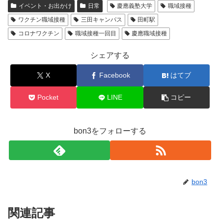
イベント・お出かけ
日常
慶應義塾大学
職域接種
ワクチン職域接種
三田キャンパス
田町駅
コロナワクチン
職域接種一回目
慶應職域接種
シェアする
X
Facebook
はてブ
Pocket
LINE
コピー
bon3をフォローする
bon3
関連記事