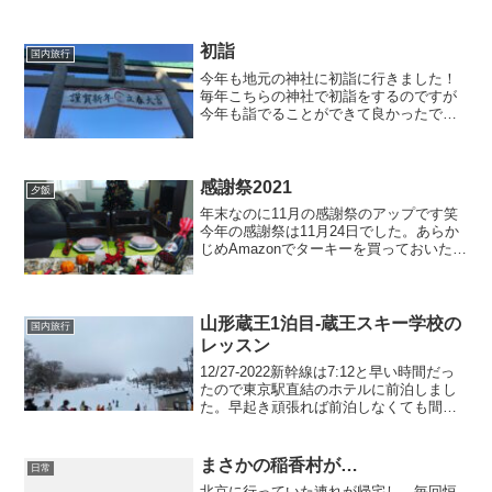
初詣
国内旅行
今年も地元の神社に初詣に行きました！
毎年こちらの神社で初詣をするのですが
今年も詣でることができて良かったで
す。出雲大社相模分詞1/3だったので人混
みもそれほどではなく、参拝に並びまし
たが5分ほどで自分の番になります。竹灯
籠こんなおしゃれなオ...
感謝祭2021
夕飯
年末なのに11月の感謝祭のアップです笑
今年の感謝祭は11月24日でした。あらか
じめAmazonでターキーを買っておいたの
で前日に解凍をして準備をしておきまし
た。今回用意したのは5ポンドターキー約
2キロくらい。家族4人で食べ切るにはち
ょうどい...
山形蔵王1泊目-蔵王スキー学校の
国内旅行
レッスン
12/27-2022新幹線は7:12と早い時間だっ
たので東京駅直結のホテルに前泊しまし
た。早起き頑張れば前泊しなくても間に
合う時間でもありますが朝が弱いので笑
カフェのサンドイッチホームに向かうエ
スカレーター横にコーヒー屋さんがある
まさかの稲香村が…
日常
のですが、...
北京に行っていた連れが帰宅し、毎回恒