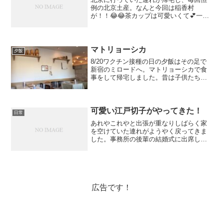
例の北京土産。なんと今回は稲香村
が！！😂😂茶カップは可愛いくて💕一緒
に頂いたBlack teaと早速頂きたい❤︎ティ
ーバッグかと思ったらちゃんと茶葉でし
た！後は猪肉丝が。私、この類全然食べ
られない😂😂しか...
マトリョーシカ
夕飯
8/20ワクチン接種の日の夕飯はその足で
新宿のミロードへ。マトリョーシカで食
事をして帰宅しました。昔は子供たちが
食べられなくて入店する機会がまるっき
りなかったレストランですが、今ではロ
シアン料理も一緒に食べられるようにな
り成長を感じます。ノ...
可愛い江戸切子がやってきた！
日常
あれやこれやと出張が重なりしばらく家
を空けていた連れがようやく戻ってきま
した。事務所の後輩の結婚式に出席して
その引き出物です。新婦さんのご実家が
酒屋さんだそうで引き出物に日本酒もあ
りました〜引き出物にお酒もなかなか粋
ですねぇ(๑˃̵ᴗ˂̵)...
広告です！