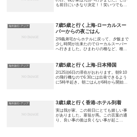
も前日にいきなり決定！！笑いつでも人
が多いからいつ行っても変わらないと
か、いろんな口コミを読んで、じゃあ、
明日でいくない？と。九份。知る人ぞ知
る、千と千尋の神隠...
7歳5歳と行く上海-ローカルスー
海外旅行-アジア
パーからの夜ごはん
2/9義弟宅からホテルに戻って、夕飯まで
少し時間が出来たのでローカルスーパー
へ行きました。ひまわりの種など、種類
の量り売り。もちろん、食用。お菓子な
どまた春節休み中なので店内も春節仕様
北京いた時に好きだったお菓子龍眼ライ
7歳5歳と行く上海-日本帰国
海外旅行-アジア
チみたいな見た目だけ...
2/125泊6日の滞在がおわります。朝9:10
の飛行機なので6:30には出発できるよう
に5時半起き。朝ごはんが6時から開始な
ので朝食は軽く食べていきます。朝ごは
んのエリア客は私たちしかいません。し
かもこのレストラン、すっごく寒い。温
かい食事...
3歳1歳と行く香港-ホテル到着
海外旅行-アジア
実は我が家、この前日にとても嬉しい事
がありました。塞翁が馬。この言葉の通
り、良い事の後は良くない事が起こ
る、、。旅行1日目は、はっきり言って
散々な1日でした。記録に残しつつ、気持
ちも幾分か消化できたらいいなーと思い