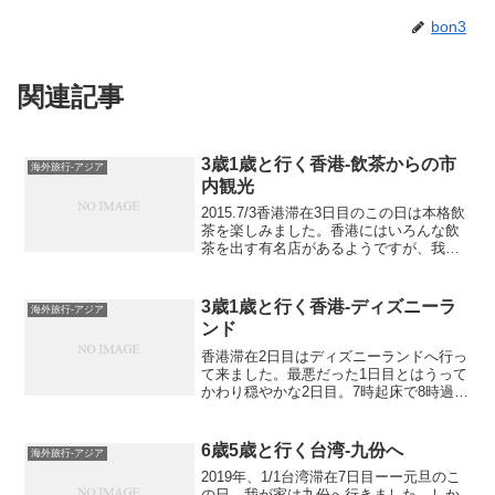
bon3
関連記事
3歳1歳と行く香港-飲茶からの市
海外旅行-アジア
内観光
2015.7/3香港滞在3日目のこの日は本格飲
茶を楽しみました。香港にはいろんな飲
茶を出す有名店があるようですが、我が
家が選んだのは「大会堂 美心皇宮 City
Hall Maxim’s Palace」。ガイドブックに
も載っています。人気店...
3歳1歳と行く香港-ディズニーラ
海外旅行-アジア
ンド
香港滞在2日目はディズニーランドへ行っ
て来ました。最悪だった1日目とはうって
かわり穏やかな2日目。7時起床で8時過ぎ
にホテルを出ました。メトロでディズニ
ーランドへは30分くらい。途中、上環駅
から香港駅まで乗換のため歩きますが、
6歳5歳と行く台湾-九份へ
海外旅行-アジア
これが少々長か...
2019年、1/1台湾滞在7日目ーー元旦のこ
の日、我が家は九份へ行きました。しか