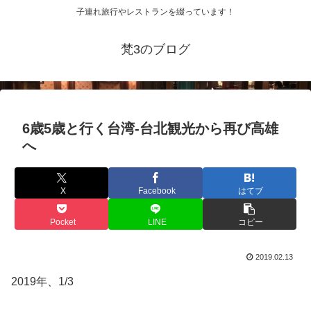
子連れ旅行やレストランを綴っています！
梵3のブログ
6歳5歳と行く台湾-台北観光から再び高雄
へ
X
Facebook
はてブ
Pocket
LINE
コピー
2019.02.13
2019年、1/3