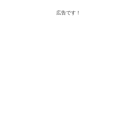
ます。----------...
広告です！