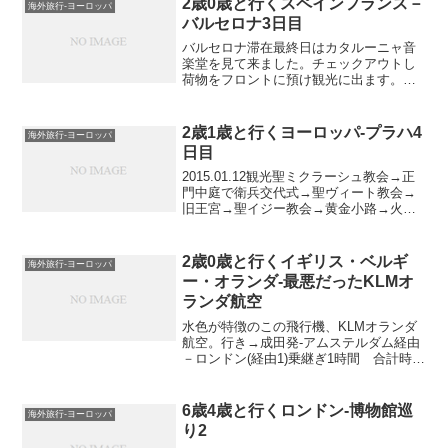
2歳0歳と行くスペインフランス－
海外旅行-ヨーロッパ
バルセロナ3日目
バルセロナ滞在最終日はカタルーニャ音
楽堂を見て来ました。チェックアウトし
荷物をフロントに預け観光に出ます。朝
食は昨日のスーパーで購入したパンを食
べて出発。カタルーニャ音楽堂に向か途
中で1つ建築を。プッチ初期の代表作、カ
2歳1歳と行くヨーロッパ-プラハ4
海外旅行-ヨーロッパ
サ・マルティカフェ?だ...
日目
2015.01.12観光聖ミクラーシュ教会→正
門中庭で衛兵交代式→聖ヴィート教会→
旧王宮→聖イジー教会→黄金小路→火薬
塔→ロジュンベルク宮殿→おもちゃ博物
館もりだくさんですよ(笑)3日連続でプラ
ハ城へ。プラハ城はとても広いし、丘の
2歳0歳と行くイギリス・ベルギ
海外旅行-ヨーロッパ
上にもミュ...
ー・オランダ-最悪だったKLMオ
ランダ航空
水色が特徴のこの飛行機、KLMオランダ
航空。行き→成田発-アムステルダム経由
－ロンドン(経由1)乗継ぎ1時間 合計時間
13時間45分帰り→アムステルダム発－北
京(直行便) 合計時間9時間10分チケット
料金大人→15万(フライト9万＋税金そ
6歳4歳と行くロンドン-博物館巡
海外旅行-ヨーロッパ
の...
り2