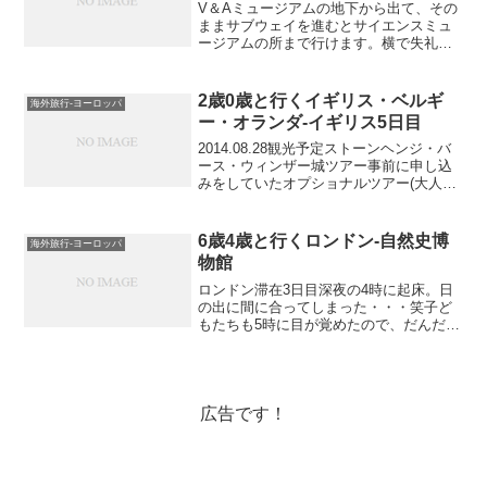
V＆Aミュージアムの地下から出て、その
ままサブウェイを進むとサイエンスミュ
ージアムの所まで行けます。横で失礼し
ます。サイエンスミュージアム。荷物チ
ェックがありますが、中身が子どもの物
だと分かると、ノーチェックで入れま
2歳0歳と行くイギリス・ベルギ
海外旅行-ヨーロッパ
す。そして、入ってすぐの...
ー・オランダ-イギリス5日目
2014.08.28観光予定ストーンヘンジ・バ
ース・ウィンザー城ツアー事前に申し込
みをしていたオプショナルツアー(大人二
人で￡151)。ピックアップ対象ホテルな
ので、ホテルのレストランで朝食をと
り、コンシュルジュデスクの近くで待ち
6歳4歳と行くロンドン-自然史博
海外旅行-ヨーロッパ
ます。この...
物館
ロンドン滞在3日目深夜の4時に起床。日
の出に間に合ってしまった・・・笑子ど
もたちも5時に目が覚めたので、だんだん
時差が抜けているのかな？朝ごはん食べ
たあと、まず向かったのは自然史博物
館。こちらのミュージアムも前回来れな
かった場所の1つ。ピカ...
広告です！