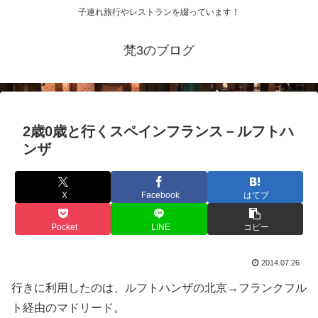
子連れ旅行やレストランを綴っています！
梵3のブログ
2歳0歳と行くスペインフランス－ルフトハ
ンザ
X
Facebook
はてブ
Pocket
LINE
コピー
2014.07.26
行きに利用したのは、ルフトハンザの北京→フランクフル
ト経由のマドリード。