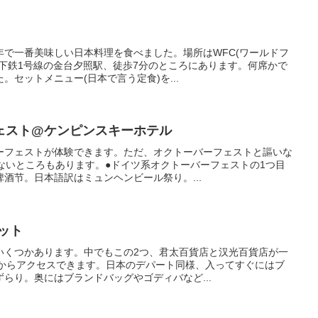
年で一番美味しい日本料理を食べました。場所はWFC(ワールドフ
下鉄1号線の金台夕照駅、徒歩7分のところにあります。何席かで
セットメニュー(日本で言う定食)を...
ェスト@ケンピンスキーホテル
ーフェストが体験できます。ただ、オクトーバーフェストと謳いな
ないところもあります。●ドイツ系オクトーバーフェストの1つ目
酒节。日本語訳はミュンヘンビール祭り。...
ット
いくつかあります。中でもこの2つ、君太百貨店と汉光百貨店が一
口からアクセスできます。日本のデパート同様、入ってすぐにはブ
らり。奥にはブランドバッグやゴディバなど...