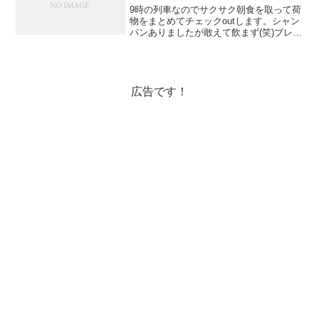
9時の列車なのでサクサク朝食を取って荷
物をまとめてチェックoutします。シャン
パンありましたが敢えて飲まず(笑)ブレー
メン駅構内大聖堂に市庁舎、音楽隊の絵
が描かれていて面白いです。そして！！
ものの1時間で到着！ハノーファー！！チ
ェックインま...
広告です！