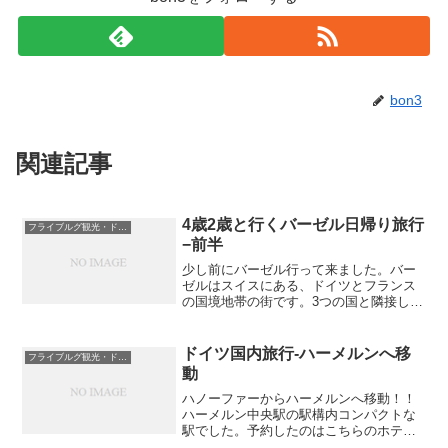
bon3
関連記事
4歳2歳と行くバーゼル日帰り旅行
フライブルグ観光・ドイツ国内と周辺国
−前半
少し前にバーゼル行って来ました。バー
ゼルはスイスにある、ドイツとフランス
の国境地帯の街です。3つの国と隣接して
いるため、フランス国鉄、スイス国鉄、
ドイツ国鉄の3つの国鉄の駅があったりし
ます。そしてフライブルクからは国際列
ドイツ国内旅行-ハーメルンへ移
フライブルグ観光・ドイツ国内と周辺国
車でなんと45分！す...
動
ハノーファーからハーメルンへ移動！！
ハーメルン中央駅の駅構内コンパクトな
駅でした。予約したのはこちらのホテ
ル・シュタット・ハーメルン旧市街を囲