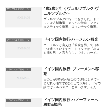
む大通りに立地している大型ホテル。で
すが！！ハーメルン中央駅からすっごー
4歳2歳と行くヴュルツブルク-ヴ
フライブルグ観光・ドイツ国内と周辺国
ーーく歩きました！地図上で...
ュルツブルクへ
ヴュルツブルクに行ってきました。ドイ
ツには古城街道、メルヘン街道、ファン
タスティック街道、ロマンチック街道な
ど有名街道がありますが、このビュルツ
ブルクはロマンチック街道の出発点でも
あります。ロマンチック街道は日本人だ
ドイツ国内旅行-ハーメルン観光
フライブルグ観光・ドイツ国内と周辺国
けでなく外国人にも人気の...
ハーメルンと言えば「笛吹き男」で日本
では通っていますが、ドイツでは「ネズ
ミ捕り男」と言うらしいです。ハーメル
ンのお話は「ネズミを笛で撃退した男に
約束を破って報酬を支払わなかったハー
メルン市民に対して、男は再び笛を鳴ら
して街の子ども達を連れ去...
ドイツ国内旅行−ブレーメンへ移
フライブルグ観光・ドイツ国内と周辺国
動
日の出が8時20分頃なので8時に起きても
まだ真っ暗です(笑)そして大晦日。ドイツ
語ではシルベスターと言います。そんな
中で我らの宿はフランクフルト中央駅か
ら徒歩3分くらいなので駅中のベーカリー
で朝食を購入〜これこれ！かったーいパ
ドイツ国内旅行-ハノーファーへ
フライブルグ観光・ドイツ国内と周辺国
ンにながーいソ...
移動&観光