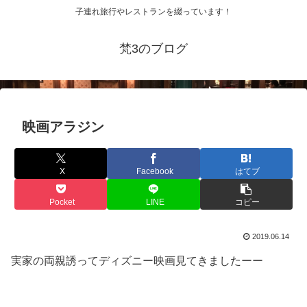
子連れ旅行やレストランを綴っています！
梵3のブログ
映画アラジン
X
Facebook
はてブ
Pocket
LINE
コピー
2019.06.14
実家の両親誘ってディズニー映画見てきましたーー