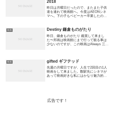
2018
昨日は月曜日だったので、またまた子供
達を連れて映画館へ。今度はAEONシネ
マへ。下の子もベビーカー卒業したの
で、電車も随分と楽になりました( ˊᵕˋ )ご
存知の通り月曜日はAEONシネマが1100
円で鑑賞できる日です。この間からテレ
Destiny 鎌倉ものがたり
映画
ビのプリ...
昨日、鎌倉ものがたり 鑑賞して来まし
た〜邦画は映画館にまで行って観る事は
少ないのですが、この映画はAlways 三丁
目の夕日を製作したスタッフ達の最新
作、という事で楽しみにしていました。
笑いあり、感動あり。完成度が高く期待
通りの映画でした。...
gifted ギフテッド
映画
先週の月曜日ですが、人生で2回目の1人
映画をして来ました。数駅先にシネマが
あって映画好きな私にはかなり魅力的で
す。CMで流れていて気になっていた映画
↓ギフテッド。数学に関して天才的な才能
を持っている少女に英才教育を受けさせ
たい祖母と普通の教...
広告です！