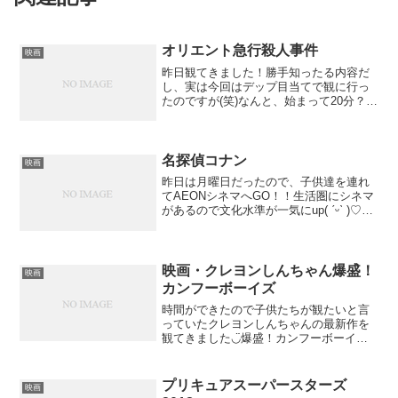
オリエント急行殺人事件
映画
昨日観てきました！勝手知ったる内容だ
し、実は今回はデップ目当てで観に行っ
たのですが(笑)なんと、始まって20分？
30分？くらいで殺されてそのあと出番な
いの！そんなのってあるー？！無名時代
に出演したプラトーンの兵士役ばりな速
さで消えていったか...
名探偵コナン
映画
昨日は月曜日だったので、子供達を連れ
てAEONシネマへGO！！生活圏にシネマ
があるので文化水準が一気にup( ˊᵕˋ )♡子
供達に何が観たい？って聞いたら、コナ
ン君！と答えたので、ヨシヨシ。実はマ
マも観たかったんだよね（笑）もし観た
いって言...
映画・クレヨンしんちゃん爆盛！
映画
カンフーボーイズ
時間ができたので子供たちが観たいと言
っていたクレヨンしんちゃんの最新作を
観てきました◡̈爆盛！カンフーボーイズ
週1でやってるアニメの方は内容が薄い時
もあるのですが、映画になると内容が濃
くなります。カンフーにありがちな演
プリキュアスーパースターズ
映画
出。定番のギャグ。そし...