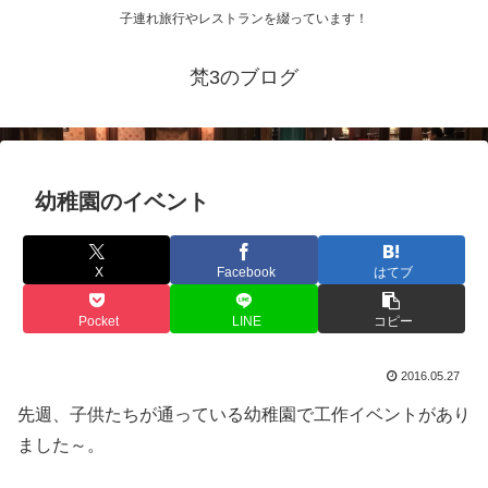
子連れ旅行やレストランを綴っています！
梵3のブログ
幼稚園のイベント
X
Facebook
はてブ
Pocket
LINE
コピー
2016.05.27
先週、子供たちが通っている幼稚園で工作イベントがあり
ました～。