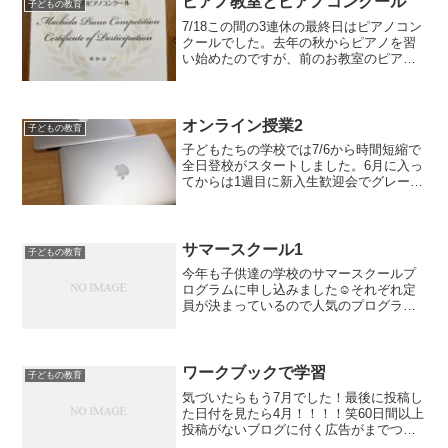
ピアノ教室とピアノコンクール
子どもの教育
7/18この間の3連休の最終日はピアノコン
クールでした。去年の秋からピアノを習
い始めたのですが、前のお教室のピアノ
の先生とはソリが合わず辞めてしまいま
した。その先生を通じてピアノを買わな
いとダメな雰囲気があって(しかも高額な
やつ)、のらりく...
オンライン授業2
子どもの教育
子どもたちの学校では7/6から時間短縮で
全日登校がスタートしました。6月に入っ
てからは1週目に新入生歓迎会でグレース
が1回登校し、2週目、3週目はそれぞれ一
回ずつ登校日があり、4週目は火曜日木曜
日の2日登校、5週目は月曜日水曜日金曜
日の週3...
サマースクール1
子どもの教育
今年も子供達の学校のサマースクールプ
ログラムに申し込みました☺︎それぞれ定
員が決まっているので人気のプログラム
は抽選！うちの子たちはくじ運が強かっ
たようで絶対やりたい！という講座は全
部通りました（笑）葉や草にアクリル絵
の具を塗ってエコバッグ...
ワークブックで学習
子どもの教育
気づいたらもう7月でした！最後に投稿し
た日付を見たら4月！！！！笑60日間以上
投稿がないブログに付く広告がまでつい
てて笑っちゃいました。どちらかと言え