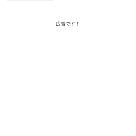
ば筆まめな方なんですけどね。書きたい
事はたくさんあるのですが、旧市街の本
屋さんで子どものワ...
広告です！