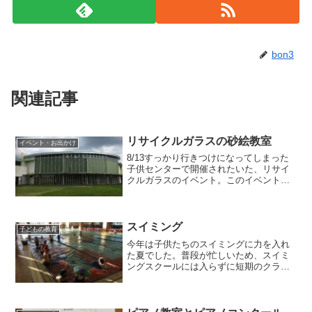
bon3
関連記事
リサイクルガラスの砂絵教室
イベント・お出かけ
8/13すっかり行きつけになってしまった
子供センターで開催されたいた、リサイ
クルガラスのイベント。このイベントも
鬼電して申し込みましたー！笑リサイク
ルガラス砂絵教室地元のエコライフを推
進している会社との提携イベントみたい
でした。加工したリサ...
スイミング
子どもの教育
今年は子供たちのスイミングに力を入れ
た夏でした。普段が忙しいため、スイミ
ングスクールには入らずに短期のクラス
を継続して受講しています。夏、冬、春
と短期クラスを受講することである程度
伸びてはきましたが、去年1年間はコロナ
で申し込む予定のスポー...