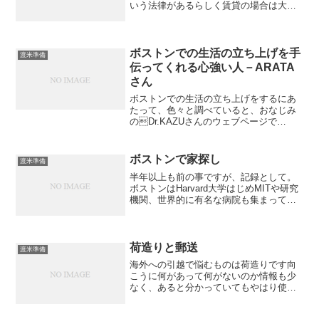
いう法律があるらしく賃貸の場合は大家
持ちです。また、ガスに関しても寒い地
域だからか家賃に含まれている場合が殆
どです。我が家もガスは賃料に含まれて
いるので、光熱費の支払い...
ボストンでの生活の立ち上げを手
渡米準備
伝ってくれる心強い人－ARATA
さん
ボストンでの生活の立ち上げをするにあ
たって、色々と調べていると、おなじみ
のDr.KAZUさんのウェブページで
ARATAさんの存在を知ります。車の購入
から事故に遭った際のアフターケアまで
して下さるとかで評判がいいようです。
ボストンで家探し
渡米準備
私も早速連絡を取っ...
半年以上も前の事ですが、記録として。
ボストンはHarvard大学はじめMITや研究
機関、世界的に有名な病院も集まってい
ることから通勤通学に便利なバス路線や
地下鉄の駅付近などはすっごく家賃が高
いです。実際に見せてもらった大学の寮
の部屋代が$1...
荷造りと郵送
渡米準備
海外への引越で悩むものは荷造りです向
こうに何があって何がないのか情報も少
なく、あると分かっていてもやはり使い
慣れた物がいいとかこだわりもあったり
で悩みに悩みました。で、結局は、服