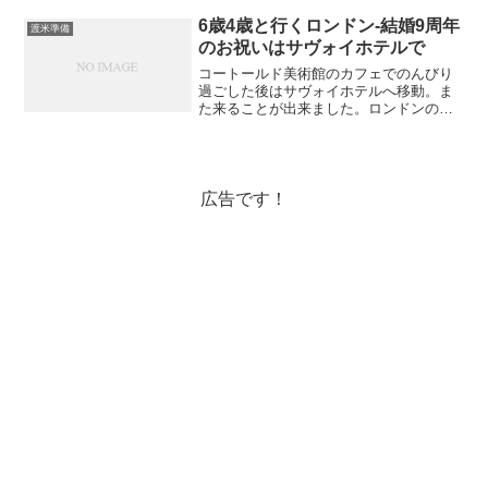
類・キッチン用品・子ども用品・室内物
干し・綿毛布と掛ふとんやは...
6歳4歳と行くロンドン-結婚9周年
渡米準備
のお祝いはサヴォイホテルで
コートールド美術館のカフェでのんびり
過ごした後はサヴォイホテルへ移動。ま
た来ることが出来ました。ロンドンの高
級ホテル。前回はこちらのティールーム
でアフタヌーンティーをして結婚5周年の
お祝いをしました→2歳0歳と行くイギリ
ス・ベルギー・オラン...
広告です！