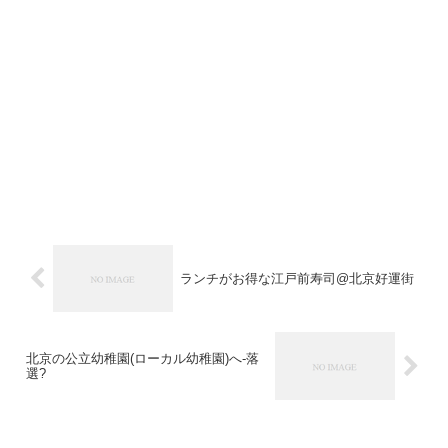
ランチがお得な江戸前寿司@北京好運街
北京の公立幼稚園(ローカル幼稚園)へ-落
選?