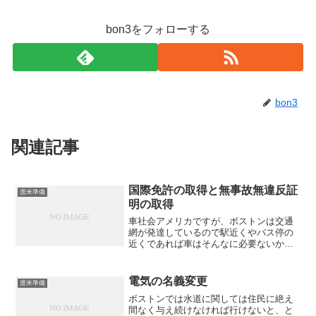
bon3をフォローする
bon3
関連記事
国際免許の取得と無事故無違反証
渡米準備
明の取得
車社会アメリカですが、ボストンは交通
網が発達しているので駅近くやバス停の
近くであれば車はそんなに必要ないかも
知れません。だたやはり、夫婦2人であれ
ばまだしも子どもがいると車がある方が
便利です。特にボストンは雪が多いので
電気の名義変更
渡米準備
(今年は暖冬らしいです...
ボストンでは水道に関しては住民に絶え
間なく与え続けなければ行けないと、と