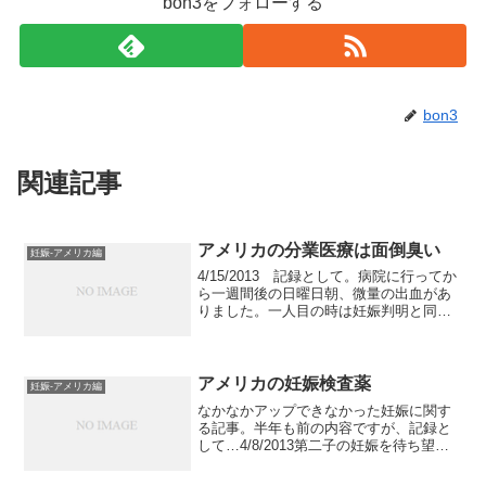
bon3をフォローする
bon3
関連記事
アメリカの分業医療は面倒臭い
妊娠-アメリカ編
4/15/2013 記録として。病院に行ってか
ら一週間後の日曜日朝、微量の出血があ
りました。一人目の時は妊娠判明と同時
に出血があり、慌てて病院に行き、切迫
流産と診断されました。その時の事を思
うと、今回もそうなのだろうか、、と心
配ですが、実は...
アメリカの妊娠検査薬
妊娠-アメリカ編
なかなかアップできなかった妊娠に関す
る記事。半年も前の内容ですが、記録と
して…4/8/2013第二子の妊娠を待ち望ん
で半年。今月はいつもと調子が違ったの
で、もしかして…と思いながらもいつも