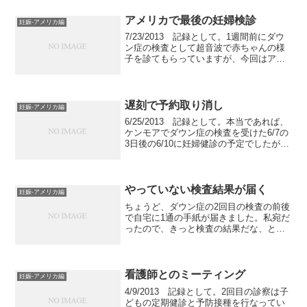
の生理前みたいに下っ腹がチクチク。や
はり違うのだろう...
アメリカで最後の妊婦検診
妊娠-アメリカ編
7/23/2013 記録として。1週間前にダウ
ン症の検査として超音波で赤ちゃんの様
子を診てもらっていますが、今回はアメ
リカでの最後の妊婦検診なので、無理や
り予定を入れました。体重測定と血圧を
測り、いつも通り医師を待ちます。今回
の体重測定では...
遅刻で予約取り消し
妊娠-アメリカ編
6/25/2013 記録として。本当であれば、
ケンモアでダウン症の検査を受けた6/7の
3日後の6/10に妊婦健診の予定でしたが、
6/10は原因不明の交通渋滞で予約時間に
間に合わず。。。何時もなら10分弱で家
から病院まで行けるのですが、倍以上...
やっていない検査結果が届く
妊娠-アメリカ編
ちょうど、ダウン症の2回目の検査の前後
で自宅に1通の手紙が届きました。私宛だ
ったので、きっと検査の結果だな、と予
想は付いていたのですが、開けてビック
リ。やっていない検査結果が届いたので
す!その検査、というのは、検便ですが…
検体を提出した記憶...
看護師とのミーティング
妊娠-アメリカ編
4/9/2013 記録として。2回目の診察は子
どもの定期健診と予防接種を行なってい