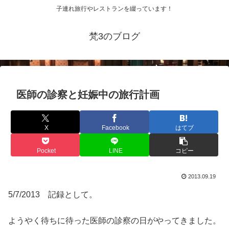
子連れ旅行やレストランを綴っています！
梵3のブログ
医師の診察と妊娠中の旅行計画
X
Facebook
はてブ
Pocket
LINE
コピー
2013.09.19
5/7/2013 記録として。
ようやく待ちに待った医師の診察の日がやってきました。