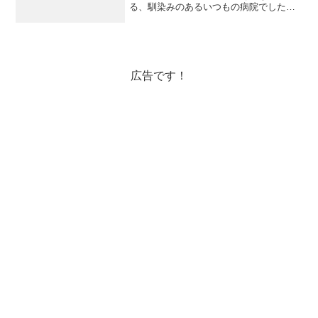
る、馴染みのあるいつもの病院でした。
ここの病院の産婦人科は初めてかかりま
す。アメリカでは日本みたいに行った日
にすぐ超音波で赤ちゃんの確認をしたり
しません。超音...
広告です！