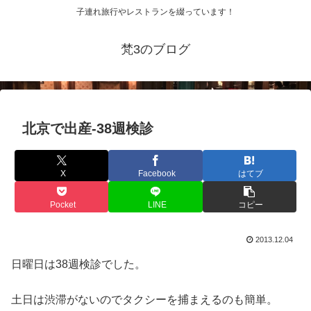
子連れ旅行やレストランを綴っています！
梵3のブログ
北京で出産-38週検診
X
Facebook
はてブ
Pocket
LINE
コピー
2013.12.04
日曜日は38週検診でした。
土日は渋滞がないのでタクシーを捕まえるのも簡単。