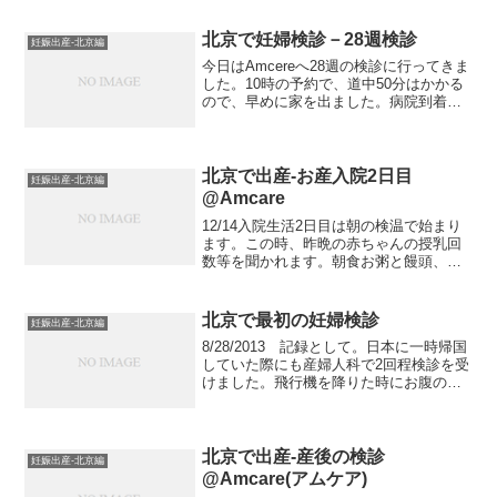
早めにしたりと少々工夫をしました。帰
って来てからも疲...
北京で妊婦検診－28週検診
妊娠出産-北京編
今日はAmcereへ28週の検診に行ってきま
した。10時の予約で、道中50分はかかる
ので、早めに家を出ました。病院到着後
はまず、受付でチェックインをし、案内
を待ちます。名前を呼ばれ、まずは体重
と血圧測定。椅子の体重計で初めてみる
タイプの体重...
北京で出産-お産入院2日目
妊娠出産-北京編
@Amcare
12/14入院生活2日目は朝の検温で始まり
ます。この時、昨晩の赤ちゃんの授乳回
数等を聞かれます。朝食お粥と饅頭、た
まご、薬湯と付け合せ付添人の朝食朝食
後は産科医と小児科医が来て母親と赤ち
ゃんを問診します。その後、看護師さん
北京で最初の妊婦検診
妊娠出産-北京編
に出産後の傷を見せ...
8/28/2013 記録として。日本に一時帰国
していた際にも産婦人科で2回程検診を受
けました。飛行機を降りた時にお腹の調
子が良くなかったのと違和感を感じたの
で念の為に行ったのです。お腹が張りや
すいと伝え、検査したところ軽い炎症を
起こしている...
北京で出産-産後の検診
妊娠出産-北京編
@Amcare(アムケア)