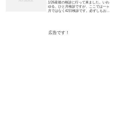
1/26産後の検診に行って来ました。いわ
ゆる、ひと月検診ですが、ここでは一ヶ
月ではなく42日検診です。必ずしもお産
した病院で検診をする必要はないようで
すが、産前からの情報もあるのでアムケ
アで診てもらいました。1番面倒に感じた
のは、42日経た...
広告です！