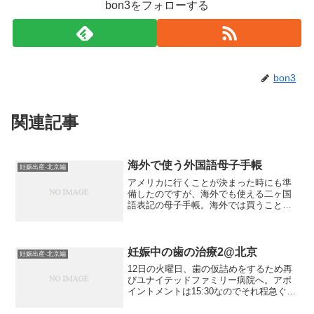
bon3をフォローする
bon3
関連記事
海外で使う外国語母子手帳
妊娠出産-北京編
アメリカに行くことが決まった時にも準
備したのですが、海外でも使える二ヶ国
語表記の母子手帳。海外では買うことが
できないので(海外発送をしていない)、事
前に買って持って行くことをお勧めしま
す。今回はすっかり忘れて先に海外へ出
てしまったので、実家...
妊娠中の歯の治療2@北京
妊娠出産-北京編
12日の火曜日、歯の仮詰めをするため再
びユナイテッドファミリー病院へ。アポ
イントメントは15:30なのでそれ程急ぐわ
けではないのですが、ちび連れなのでお
昼寝の時間が取れるようにお昼ごはんを