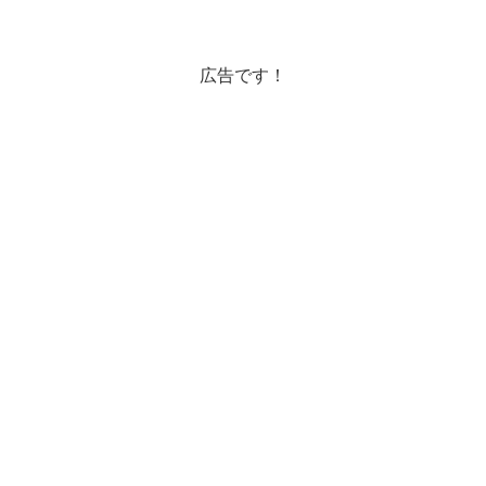
釜山は初めてです☆釜山の港ですいい天
気☀ボッティチェリーでモーニングを頂
きます。前日の反省を活かしてみんなで
早めに起きました。とい...
広告です！