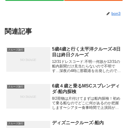
bon3
関連記事
5歳4歳と行く太平洋クルーズ-8日
クルーズ旅行
目は終日クルーズ
12/31ドレスコード:不明↑↑何故か12/31の
船内新聞だけ見当たらないので不明で
す…深夜の4時に那覇港を出発したので、
起きた頃には既に海の上でした。デッキ
11のグリルカプリ起きた時間が遅すぎた
のでジャルディーノも閉店…入れ違いに
6歳４歳と乗るMSCスプレンディ
クルーズ旅行
営業を始...
ダ-船内探検
8/2荷物は片付けてまずは船内探検！初め
て乗る船なのでどこに何があるのか把握
します〜シアター食事時間で上演回が分
けられています。写真は一階席ですが、
二階席もあります。席はたくさんあるの
で開演ギリギリで行っても座ることは可
ディズニークルーズ-船内
クルーズ旅行
能ですが、前の方の席...