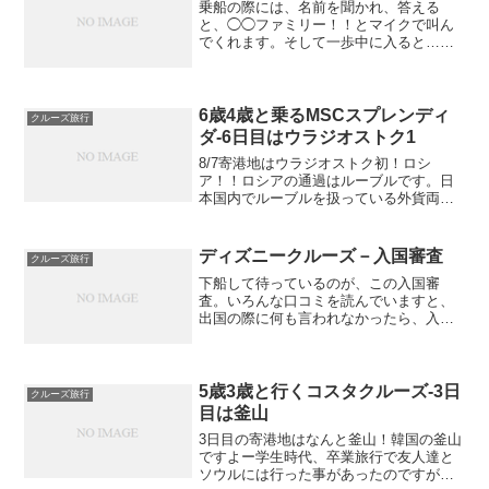
乗船の際には、名前を聞かれ、答える
と、◯◯ファミリー！！とマイクで叫ん
でくれます。そして一歩中に入ると…壮
麗華美な装飾が。さすが豪華客船です。
エレベーター前です。基本的にはデッキ2
～4にメインレストラン3つとシアター、
デッキ11～12にバッ...
6歳4歳と乗るMSCスプレンディ
クルーズ旅行
ダ-6日目はウラジオストク1
8/7寄港地はウラジオストク初！ロシ
ア！！ロシアの通過はルーブルです。日
本国内でルーブルを扱っている外貨両替
所は限られていたのですが、たまたま通
り道の新宿にある、トラべレックスで扱
っていたのでそこで両替しました。そん
ディズニークルーズ－入国審査
クルーズ旅行
なに物価は高くないはずっ...
下船して待っているのが、この入国審
査。いろんな口コミを読んでいますと、
出国の際に何も言われなかったら、入国
も問題ないとか。↑の内容が2、3あったの
で、安心していましたが、本格的な入国
審査を目の前に軽く焦りました。という
のは、我が家はFビザで...
5歳3歳と行くコスタクルーズ-3日
クルーズ旅行
目は釜山
3日目の寄港地はなんと釜山！韓国の釜山
ですよー学生時代、卒業旅行で友人達と
ソウルには行った事があったのですが、