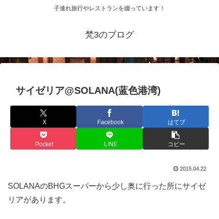
子連れ旅行やレストランを綴っています！
梵3のブログ
サイゼリア@SOLANA(蓝色港湾)
X
Facebook
はてブ
Pocket
LINE
コピー
2015.04.22
SOLANAのBHGスーパーから少し奥に行った所にサイゼ
リアがあります。