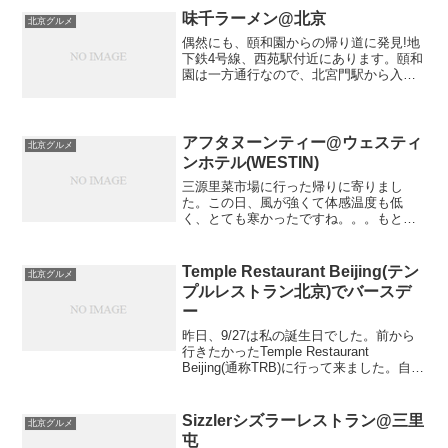
曜日は休業でした。そ...
味千ラーメン@北京
北京グルメ
偶然にも、頤和園からの帰り道に発見!地
下鉄4号線、西苑駅付近にあります。頤和
園は一方通行なので、北宮門駅から入っ
たら、出口は西苑駅方面になります。お
昼もあまり食べてなかったので、迷わず
入りました。チャーシュー麺を注文。チ
ャーシュー麺ですが、...
アフタヌーンティー@ウェスティ
北京グルメ
ンホテル(WESTIN)
三源里菜市場に行った帰りに寄りまし
た。この日、風が強くて体感温度も低
く、とても寒かったですね。。。もとも
と寄る予定は無かったのですが、耐えき
れず、ウェスティンでおやつ休憩しちゃ
いました。初めて入りました、ウェステ
Temple Restaurant Beijing(テン
北京グルメ
ィン。日本でも入ったことない...
プルレストラン北京)でバースデ
ー
昨日、9/27は私の誕生日でした。前から
行きたかったTemple Restaurant
Beijing(通称TRB)に行って来ました。自分
の誕生日ですが、自分で予約してアレン
ジもしてもらいました！笑このテンプル
レストラン、古い寺院を改装して...
Sizzlerシズラーレストラン@三里
北京グルメ
屯