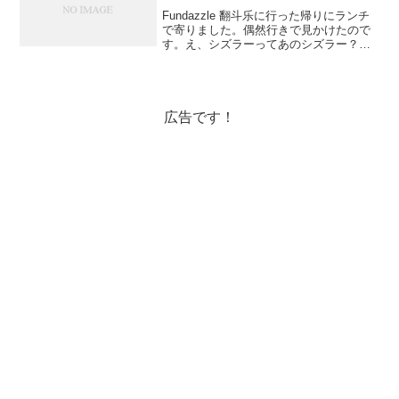
Fundazzle 翻斗乐に行った帰りにランチ
で寄りました。偶然行きで見かけたので
す。え、シズラーってあのシズラー？？
世界的にチェーン店があって、日本にも
あちこちに店舗がある、あのシズラー？
←って言っても新宿しか行ったことがな
いけど(笑)そ...
広告です！