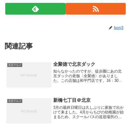
bon3
関連記事
全聚徳で北京ダック
北京グルメ
知らなかったのですが、徒歩圏にあの北
京ダックの老舗〈全聚徳〉がありまし
た。この店舗は和平門店です。16：30か
ら開店ですが、毎日すごい行列ができて
います。あまりの行列に食べたくても断
念。ある日、偶然17時頃に前を通ったと
ころ、全く人が並んで...
新橋七丁目＠北京
北京グルメ
3月の最終日曜日は久しぶりに家族で出か
けて来ました。4月からちびの幼稚園が始
まるため、スクールバスの送迎場所の確
認をしてきました。その帰りに先日行っ
た日本料理の櫻でランチをする予定でし
たが、オフィスビルに入っているため日