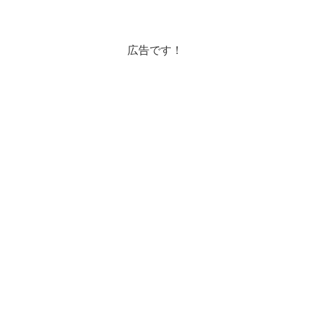
ハーゲンダッツが安いのです。こんな大
きなサイズ日本で買ったら何円するんだ
ろう??こちらでは標...
広告です！