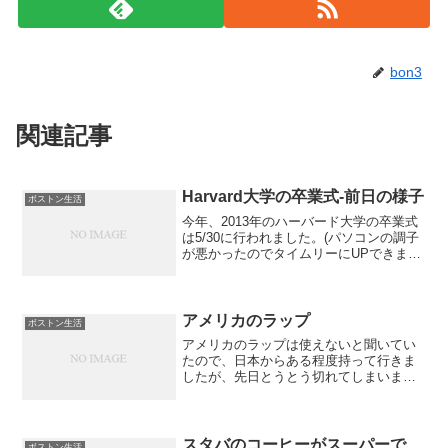
bon3
関連記事
Harvard大学の卒業式-前日の様子
ボストン生活
今年、2013年のハーバード大学の卒業式
は5/30に行われました。(パソコンの調子
が悪かったのでタイムリーにUPできませ
んでした)ハーバード大学の卒業式は全米
で唯一TV放送される卒業式であり、ハー
バードヤードで行われます。学部・大学
院合わせ...
アメリカのラップ
ボストン生活
アメリカのラップは使えないと聞いてい
たので、日本からある程度持って行きま
したが、先日とうとう切れてしまいまし
た。早速、近所のアメリカ系スーパーに
ラップを買いに。買ったのはこちら↓値段
は$2.35。売られている中で二番に高かっ
たラップです。一...
スタバのコーヒーがスーパーで
ボストン生活