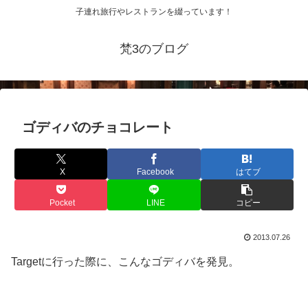
子連れ旅行やレストランを綴っています！
梵3のブログ
ゴディバのチョコレート
X
Facebook
はてブ
Pocket
LINE
コピー
2013.07.26
Targetに行った際に、こんなゴディバを発見。