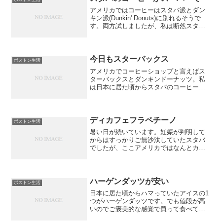
アメリカではコーヒーはスタバ派とダン
キン派(Dunkin' Donuts)に別れるそうで
す。両方試しましたが、私は断然スター
バックスの方が好きですね。というか、
スターバックスがかなり好きで、毎日通
い新メニューや期間限定ドリンクをチェ
ックして...
今日もスターバックス
ボストン生活
アメリカでコーヒーショップと言えばス
ターバックスとダンキンドーナッツ。私
は日本に居た頃からスタバのコーヒーが
好きで、当然こちらに来てからもスタバ
派ですさて、最近ハマっているのがこの
ケーキ。クラシックコーヒーケーキで
す。甘すぎず、苦すぎず絶妙...
ディカフェフラペチーノ
ボストン生活
暑い日が続いています。妊娠が判明して
からはすっかりご無沙汰していたスタバ
でしたが、ここアメリカではなんとカフ
ェインレスのディカフェでフラペチーノ
を作ってもらえることが分かったのです!!
なので早速行って来ました。夏に日本で
よく飲んでいたキャラ...
ハーゲンダッツが安い
ボストン生活
日本に居た頃からハマっていたアイスの1
つがハーゲンダッツです。でも値段が高
いのでご褒美的な感覚で買って食べてい
たのですが、こちらに来てからビックリ!