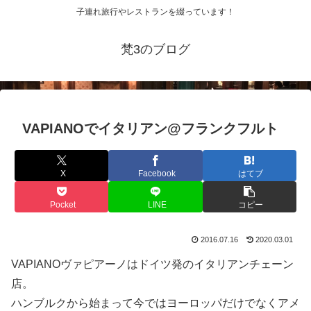
子連れ旅行やレストランを綴っています！
梵3のブログ
VAPIANOでイタリアン@フランクフルト
X
Facebook
はてブ
Pocket
LINE
コピー
2016.07.16
2020.03.01
VAPIANOヴァピアーノはドイツ発のイタリアンチェーン
店。
ハンブルクから始まって今ではヨーロッパだけでなくアメ