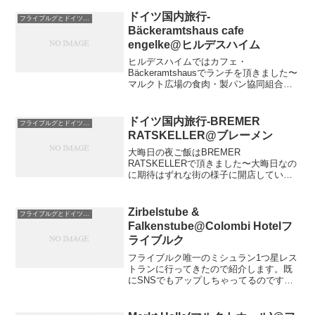
ドイツ国内旅行-
フライブルグとドイツグルメ
Bäckeramtshaus cafe
engelke@ヒルデスハイム
ヒルデスハイムではカフェ・
Bäckeramtshausでランチを頂きました〜
マルクト広場の食肉・製パン協同組合
Knochenhauer-Amtshausund
Baeckeramtshauの左隣。カプチーノピザ
カルボナーラパスタカルボナーラ...
ドイツ国内旅行-BREMER
フライブルグとドイツグルメ
RATSKELLER@ブレーメン
大晦日の夜ご飯はBREMER
RATSKELLERで頂きました〜大晦日なの
に期待はずれな街の様子に開店している
レストランなんてないのでは！？と沈ん
だ気持ちになりましたが、こちらのレス
トランは営業していました。オシャレな
Zirbelstube &
フライブルグとドイツグルメ
レストランですが予約な...
Falkenstube@Colombi Hotelフ
ライブルク
フライブルク唯一のミシュラン1つ星レス
トランに行ってきたので紹介します。既
にSNSでもアップしちゃってるのです
が、とっても素敵なレストランでした。
Zirbelstube & FalkenstubeColombi
Hotel(コロンビホテル)...