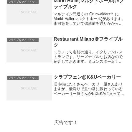
Markt Halle(マルクトホール)@フ
フライブルグとドイツグルメ
ライブルク
マルティン門近くの Grünwälderstr. に
Markt Halle(マルクトホール)があります。
街散策をしていて偶然前を通りかかって
気になっていたところ。●月曜日−木曜日
8:00-20:00●金曜日−土曜日 8:00-24:00
日...
Restaurant Milano＠フライブル
フライブルグとドイツグルメ
ク
ミラノって名前の通り、イタリアンレス
トランです。リーズナブルなお店なので
紹介しておきます。ミュンスター近くの
Schusterstra�eにあります。Schuster c
は発音しないのでシュスターと読みま
す。そしてstra�eは通りって意味で...
クラプフェン@K&Uベーカリー
フライブルグとドイツグルメ
旧市街にたくさんベーカリー屋さんあり
ますが、最寄りで且つ常に賑わっている
ベーカーリー屋さんがEDEKAに入ってい
ます。入口入ってすぐのところ。何か買
いたいなーと思いつつも家の食料（パン
もお菓子も）は常にいっぱいで先に消費
しないといけない物を...
広告です！