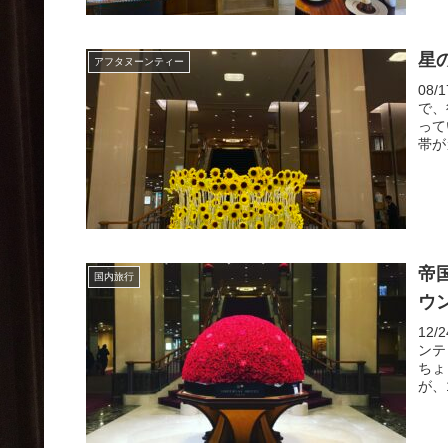
星
アフタヌーンティー
08
で、
って
帯が
帝
国内旅行
ウ
12
ンテ
ちょ
が、