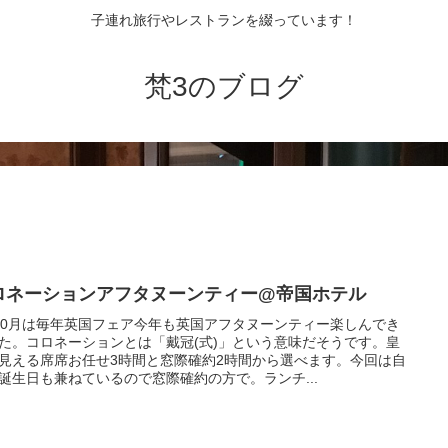
子連れ旅行やレストランを綴っています！
梵3のブログ
ロネーションアフタヌーンティー@帝国ホテル
10月は毎年英国フェア今年も英国アフタヌーンティー楽しんでき
た。コロネーションとは「戴冠(式)」という意味だそうです。皇
見える席席お任せ3時間と窓際確約2時間から選べます。今回は自
誕生日も兼ねているので窓際確約の方で。ランチ...