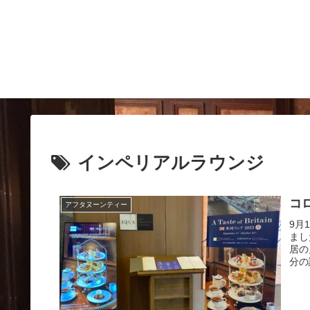
インペリアルラウンジ
コ
アフタヌーンティー
9月
まし
居の
分の