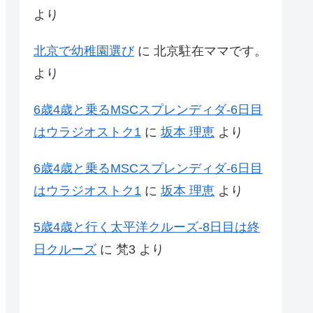
より
北京で幼稚園選び
に
北京駐在ママです。
より
6歳4歳と乗るMSCスプレンディダ-6日目
はウラジオストク1
に
坂本 理恵
より
6歳4歳と乗るMSCスプレンディダ-6日目
はウラジオストク1
に
坂本 理恵
より
5歳4歳と行く太平洋クルーズ-8日目は終
日クルーズ
に
梵3
より