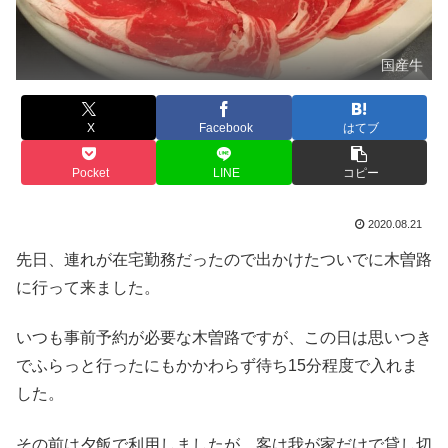
国産牛
X
Facebook
はてブ
Pocket
LINE
コピー
2020.08.21
先日、連れが在宅勤務だったので出かけたついでに木曽路
に行って来ました。
いつも事前予約が必要な木曽路ですが、この日は思いつき
でふらっと行ったにもかかわらず待ち15分程度で入れま
した。
その前は夕飯で利用しましたが、客は我が家だけで貸し切