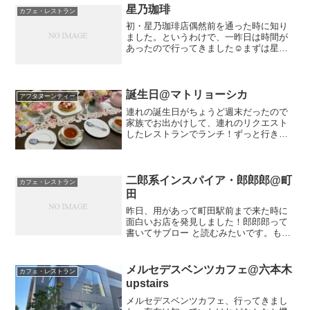
星乃珈琲
カフェ・レストラン
初・星乃珈琲店偶然前を通った時に知り
ました。というわけで、一昨日は時間が
あったので行ってきました☺︎まずは星乃
ブランドで。コーヒーを頼むとミニパン
ケーキか茹で卵つき厚切りトーストをつ
けることができるみたいです。トースト
は他のコーヒー店でいつ...
誕生日@マトリョーシカ
アフタヌーンティー
連れの誕生日がちょうど週末だったので
家族でお出かけして、連れのリクエスト
したレストランでランチ！ずっと行きた
いと言っていた、マトリョーシカ。新宿
ミロードのレストラン街に入っていま
す。ロシアビール1オムライスプレート私
はオムライスプレートを頼...
二郎系インスパイア・郎郎郎@町
カフェ・レストラン
田
昨日、用があって町田駅前まで来た時に
面白いお店を発見しました！郎郎郎って
書いてサブロー と読むみたいです。も、
もしかして！と思って速攻で調べたら二
郎系インスパイアーー！やったー！！ま
さかのまさかのここで出会えるなんて❤︎
メルセデスベンツカフェ@六本木
カフェ・レストラン
口コミ読んでコール方...
upstairs
メルセデスベンツカフェ、行ってきまし