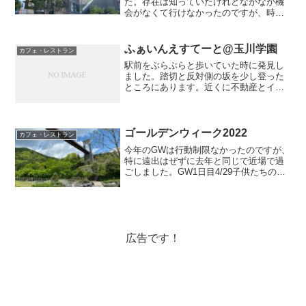
た。存在は知っていたけれどなかなか機
会がなくて行けなかったのですが、時間
は作るものだ！と思い切って行ってきま
した！店内の展示車付近席一応、予約と
っていきました。カフェなので回転は早
ふぁいんえすてーと@玉川学園
カフェ・レストラン
いと思いますが、展示車付...
駅前をぶらぶらと歩いていた時に発見し
ました。踏切と反対側の坂を少し登った
ところにあります。近くに不動産とイタ
リアンレストランがある、所の坂です。
知り合いの話ではドリンクが特徴的で面
白い？！とか言っていたのでワクワクし
ながら言ったのですが、メ...
ゴールデンウィーク2022
カフェ・レストラン
今年のGWは行動制限なかったのですが、
特に遠出はぜずに去年と同じで近場で過
ごしました。GW1日目4/29子供たちの運
動会があったのですが午後が雨予報だっ
たので翌日に順延今年も蜜を避けるため
に学年ごとに午前午後に分けての開催だ
ったので、開催に...
広告です！