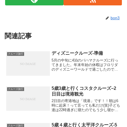
bon3
関連記事
ディズニークルーズ-準備
クルーズ旅行
5月の中旬に4泊のバハマクルーズに行っ
てきました。年末年始の休暇はフロリダ
のディズニーワールドで過ごしたのです
が、ディズニークルーズの存在を知った
のはなんと滞在中。かなり有名なクルー
ズラインのようですが、私は無知な事に
知りませんでしたそのエ...
5歳3歳と行くコスタクルーズ−2
クルーズ旅行
日目は境港観光
2日目の寄港地は「境港」です！！朝は6
時に起床！って言っても私だけ(笑)子ども
達は22時過ぎに寝たのでもう少し寝かせ
ておかないと。。。中途半端な時間にお
昼寝しちゃう(汗)朝の支度をして早速向か
ったのが↓↓ジム！！6時〜22時までオープ
5歳４歳と行く太平洋クルーズ-5
クルーズ旅行