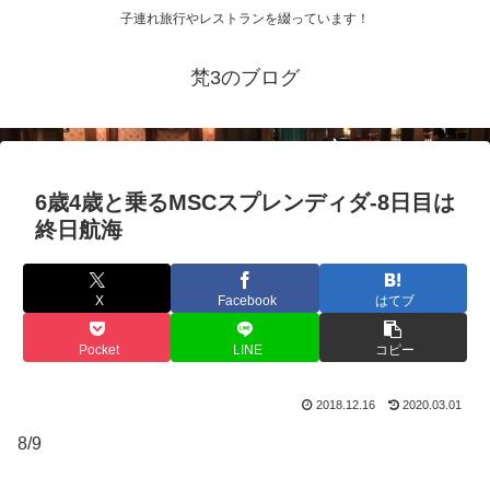
子連れ旅行やレストランを綴っています！
梵3のブログ
6歳4歳と乗るMSCスプレンディダ-8日目は
終日航海
X
Facebook
はてブ
Pocket
LINE
コピー
2018.12.16
2020.03.01
8/9