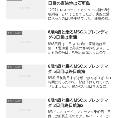
ンして...
日目の寄港地は石垣島
12/27ドレスコード：カジュアル朝の8時
頃到着、ということでしたが、実際に港
に入ったのは8時半頃でした。部屋の窓か
ら外の様子を見たら、案内船がいまし
た！それぞれの港でそれぞれの特徴があ
るからこうやって案内船が付いて停泊す
6歳4歳と乗るMSCスプレンディ
クルーズ旅行
る場所まで案内して...
ダ-3日目は室蘭
8/43日目は二日ぶりの陸・寄港地は室
蘭！！北海道は高校の修学旅行ぶり。し
かもあの時は、札幌と函館だったので人
生初・室蘭！っていうか、今回初めての
寄港地ばかり（笑）室蘭港船内新聞には
朝7時に到着、とあったのですが、ゆるく
6歳4歳と乗るMSCスプレンディ
クルーズ旅行
起きてのんびり出発し...
ダ-5日目は終日航海
8/6終日航海日まずは朝ごはんぎりぎりの
時間に行ったので一部は下げられていた
りしましたが、動かない日はそんなにお
腹も空かないのでこんな感じで。アクテ
ィビティーをチェックしながらその日の
予定を決めます。終日航海日なのでファ
6歳4歳と乗るMSCスプレンディ
クルーズ旅行
ミリーアクティビティ...
ダ-2日目終日航海2
8/3ドレスコード；フォーマル乗船日二日
目には船長主催のカクテルパーティーが