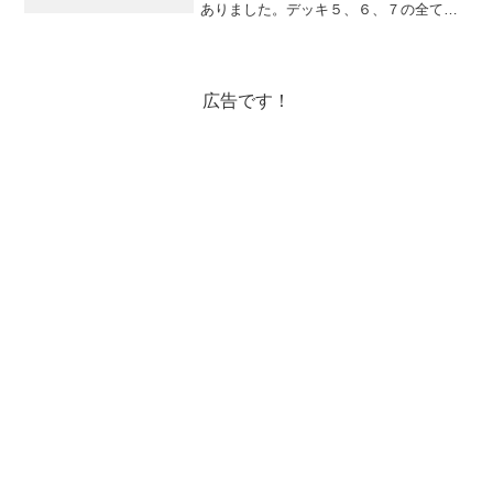
ありました。デッキ５、６、７の全ての
ラウンジで無料のドリンクサービス！！
ただ、時間が17時から17時45分までちょ
っと短いです、、、ディナーはヴィラヴ
ェルデで。シャ...
広告です！