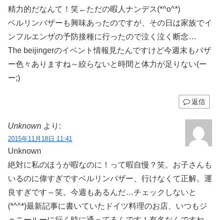
精力的だなんて！笑←ただの暇人ナンデス(*^o^*)
ベルリンバザーも興味あったのですが、その日は家族でイ
ンフルエンザの予防接種に行ったので泣く泣く断念…
The beijingerのイベント情報見たんですけど今週末もバザ
ー色々ありますね～絞らないと時間と体力が足りない(ー
ー;)
返信
Unknown
より:
2015年11月18日 11:41
Unknown
絶対に私のほうが暇なのに！って暇自慢？笑。お子さんも
いるのに偉すぎです
ベルリンバザー、行けなくて正解。運
良すぎです～笑。今週もあるんだ…チェックしないと
(*^^*)最新記事に書いていたドイツ料理のお店、いつもジ
ェニールーに行く時に通ってるんです！有名なんですね。