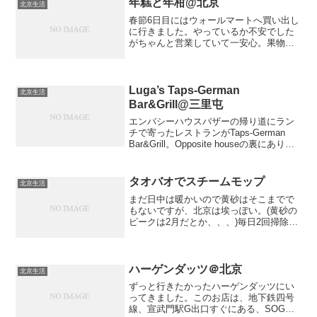
ト三菱レイヨンから出てい...
年糕と年柑@北京
北京生活
春節6日目にはウォールマートへ買い出し
に行きました。やっているか不安でした
がちゃんと営業していて一安心。果物コ
ーナーでこんな物を発見しました。みか
ん…というには大きすぎますが、中国で
は年柑といいます。この旧正月頃に熟し
て食べられるのでそう名...
Luga’s Taps-German
北京生活
Bar&Grill@三里屯
エンバシーハウスバザーの帰り道にラン
チで寄ったレストランがTaps-German
Bar&Grill。Opposite houseの裏にありま
す。少し前にオポジットハウス周辺を散
策しているときに遠目に見慣れたマーク
を発見！え？まさか？！と思...
タオバオでスチームモップ
北京生活
まだ日中は暖かいので黄砂はそこまでで
もないですが、北京は埃っぽい。(黄砂の
ピークは2月だとか、、、)毎日2回掃除機
をかけて且つ空気清浄機を回していま
す。アメリカに居た時は2日に1回シャー
クのスチームモップをかけていたのです
が、ここ中国でも手...
ハーゲンダッツ＠北京
北京生活
ずっと行きたかったハーゲンダッツにい
ってきました。このお店は、地下鉄四号
線、宣武門駅G出口すぐにある、SOGO