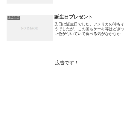
百貨店の一階の奥に入っています。マン
ゴー味のカップ80元(1200円ほど)アイス
ケーキ39元(600円ほど)アメリカにいた時
は$3...
誕生日プレゼント
北京生活
先日は誕生日でした。アメリカの時もそ
うでしたが、この国もケーキ等はどぎつ
い色が付いていて食べる気がなかなか起
きません。ただ、ここ西単は外国系のス
イーツが増えているので、よくよく探せ
ば食べ慣れた味のお菓子や美味しいケー
キがあるかもしれないです...
広告です！