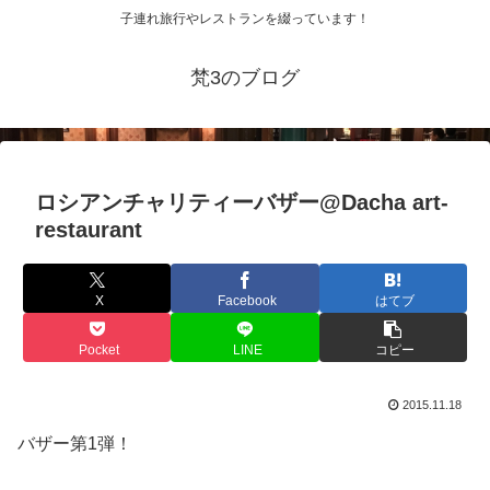
子連れ旅行やレストランを綴っています！
梵3のブログ
ロシアンチャリティーバザー@Dacha art-
restaurant
X
Facebook
はてブ
Pocket
LINE
コピー
2015.11.18
バザー第1弾！