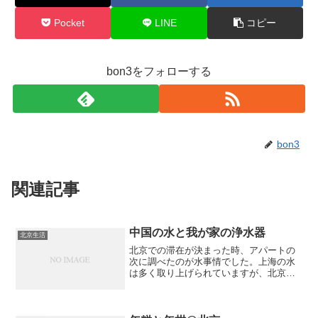
Pocket
LINE
コピー
bon3をフォローする
bon3
関連記事
中国の水と我が家の浄水器
北京生活
北京での滞在が決まった時、アパートの
次に調べたのが水事情でした。上海の水
は多く取り上げられていますが、北京と
なるとそこまでではなかったですね。情
報が少ない中で取り敢えず水事情を解決
するべく購入したのがクリンスイジャス