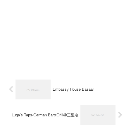
Embassy House Bazaar
Luga’s Taps-German Bar&Grill@三里屯