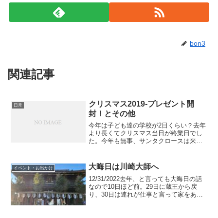
bon3
関連記事
クリスマス2019-プレゼント開
日常
封！とその他
今年は子ども達の学校が2日くらい？去年
より長くてクリスマス当日が終業日でし
た。今年も無事、サンタクロースは来て
くれたようです(笑)アメリカのホストファ
ミリーから今年もプレゼントを頂きまし
た。今年もありがとう！地元であった国
大晦日は川崎大師へ
イベント・お出かけ
際交流のクリスマス...
12/31/2022去年、と言っても大晦日の話
なので10日ほど前。29日に蔵王から戻
り、30日は連れが仕事と言って家をあけ
たので、厄除け祈願は31日になりまし
た。年が明けてからだと混むだろうし、
厄もきっちり一月一日から始まり！って