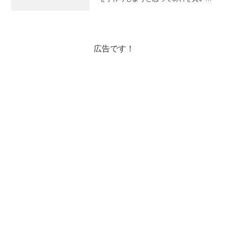
むもフェルトの枚数数え間違えて20日分
しかなかったり😂😂クリスマス前の子供
の学校の行事が盛りだくさんでチクチク
縫う時間がなかったり。...
広告です！