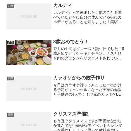
わけでもな...
カルディ
日常
カルディ行って来ました！他のことを調
べていたときに自分の休んでいる街にカ
ルディがあることを知りました！笑駅前
のデパートの一角なので大きくはないの
ですが、私が欲しいお菓子や調味料やシ
ーズンものなど、なんでも揃っていまし
た！個人輸入すると数千円...
8歳おめでとう！
夕飯
12月の中旬はグレースの誕生日でした！8
歳おめでとうケーキとチキン、ナスとひ
き肉のグラタンをリクエストされていた
ので作りました☺︎あとはカルパッチョに
お祝い事の定番・手巻き寿司、コーンク
リームスープとクラムチャウダーも。グ
レースはコーンクリ...
カラオケからの餃子作り
日常
今日はカラオケ行って来ましたー出かけ
る予定がキャンセルになった実家の母親
と子供達の4人で！！地元のカラオケBox
のキッズルーム。キッズルームは一部屋
しかないから、たまーに来た時しか知ら
ないけど、いつも埋まってます。でも、
今日は空いていたので...
クリスマス準備2
日常
もう直ぐクリスマスですが準備がなかな
か進んでない😅💦💦アドベントカレンダ
ーを手作りしようと思って材料を買い込