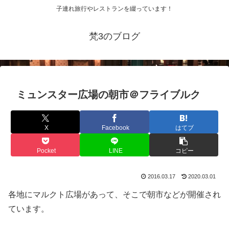
子連れ旅行やレストランを綴っています！
梵3のブログ
ミュンスター広場の朝市＠フライブルク
X
Facebook
はてブ
Pocket
LINE
コピー
2016.03.17
2020.03.01
各地にマルクト広場があって、そこで朝市などが開催され
ています。