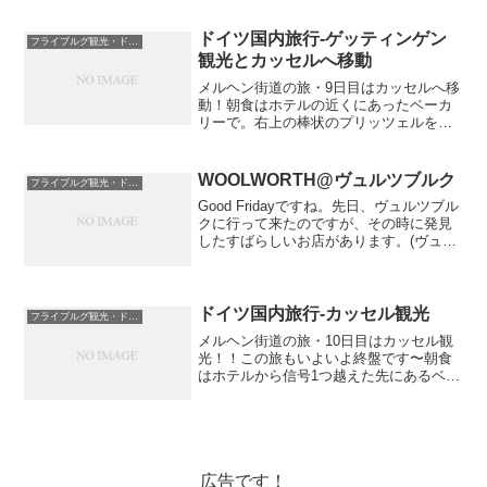
をはじめ、たくさんの教会があります。
正面から見るとこんな感じ。でも、閉ま
っていました！...
ドイツ国内旅行-ゲッティンゲン
フライブルグ観光・ドイツ国内と周辺国
観光とカッセルへ移動
メルヘン街道の旅・9日目はカッセルへ移
動！朝食はホテルの近くにあったベーカ
リーで。右上の棒状のプリッツェルを子
供たちは大好きです。ユーゲント・シュ
ティール（アール・ヌーボー）様式のガ
チョウ姫リーゼルの像。名門大学・ゲッ
WOOLWORTH@ヴュルツブルク
フライブルグ観光・ドイツ国内と周辺国
ティンゲン大学の学生が...
Good Fridayですね。先日、ヴュルツブル
クに行って来たのですが、その時に発見
したすばらしいお店があります。(ヴュル
ツブルクの記事は後日アップします
～)WOOLWORTH洋服から雑貨まで何で
も売っているショップ。し・か・も！安
いんです...
ドイツ国内旅行-カッセル観光
フライブルグ観光・ドイツ国内と周辺国
メルヘン街道の旅・10日目はカッセル観
光！！この旅もいよいよ終盤です〜朝食
はホテルから信号1つ越えた先にあるベー
カリーで。基本的には日が昇ってから活
動します(8時半〜9時頃)笑通勤時間と被っ
ていないと思うのですが店内は人がたく
さんでした。ド...
広告です！