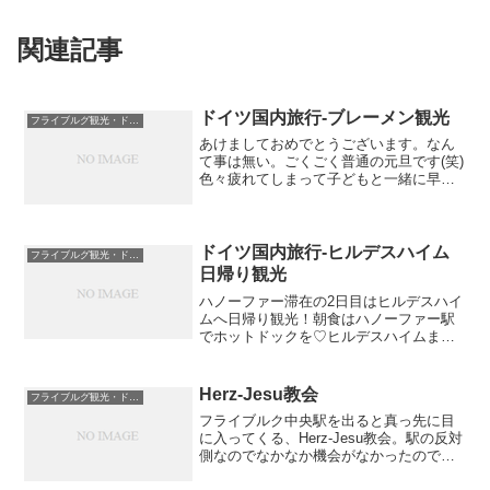
関連記事
ドイツ国内旅行-ブレーメン観光
フライブルグ観光・ドイツ国内と周辺国
あけましておめでとうございます。なん
て事は無い。ごくごく普通の元旦です(笑)
色々疲れてしまって子どもと一緒に早寝
をして普通に起きました。あーー。今日
ってもしかして元旦？っていう。あまり
元旦の気分がしません。そんな元旦の朝
食はホテルで頂きます...
ドイツ国内旅行-ヒルデスハイム
フライブルグ観光・ドイツ国内と周辺国
日帰り観光
ハノーファー滞在の2日目はヒルデスハイ
ムへ日帰り観光！朝食はハノーファー駅
でホットドックを♡ヒルデスハイムまで
は私鉄で約30分。さっむーい！！ヒルデ
スハイムは雪が降っていました。降って
いなくても寒いですが降っていると体感
Herz-Jesu教会
フライブルグ観光・ドイツ国内と周辺国
温度が一気に下がった...
フライブルク中央駅を出ると真っ先に目
に入ってくる、Herz-Jesu教会。駅の反対
側なのでなかなか機会がなかったのです
が、思い切って行って来ました。大聖堂