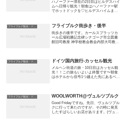
ハノーファー滞在の2日目はヒルデスハイ
ムへ日帰り観光！朝食はハノーファー駅
でホットドックを♡ヒルデスハイムまで
は私鉄で約30分。さっむーい！！ヒルデ
スハイムは雪が降っていました。降って
いなくても寒いですが降っていると体感
フライブルク街歩き・後半
フライブルグ観光・ドイツ国内と周辺国
温度が一気に下がった...
街歩きの後半です。カールスプラッツカ
ール広場戦勝記念碑シナゴーグ市立図書
館旧司教座 神学校教会教会内部大司教座
Landeckの家最後の大修道院長の住居、
現在は補佐司教の住まいとなっているよ
うです。大司教座別の角度から。すごー
ーく大きな建物だ...
ドイツ国内旅行-カッセル観光
フライブルグ観光・ドイツ国内と周辺国
メルヘン街道の旅・10日目はカッセル観
光！！この旅もいよいよ終盤です〜朝食
はホテルから信号1つ越えた先にあるベー
カリーで。基本的には日が昇ってから活
動します(8時半〜9時頃)笑通勤時間と被っ
ていないと思うのですが店内は人がたく
さんでした。ド...
WOOLWORTH@ヴュルツブルク
フライブルグ観光・ドイツ国内と周辺国
Good Fridayですね。先日、ヴュルツブル
クに行って来たのですが、その時に発見
したすばらしいお店があります。(ヴュル
ツブルクの記事は後日アップします
～)WOOLWORTH洋服から雑貨まで何で
も売っているショップ。し・か・も！安