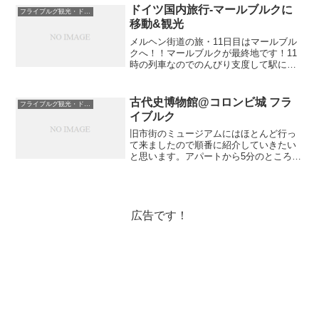
いんです...
ドイツ国内旅行-マールブルクに
フライブルグ観光・ドイツ国内と周辺国
移動&観光
メルヘン街道の旅・11日目はマールブル
クへ！！マールブルクが最終地です！11
時の列車なのでのんびり支度して駅に向
かいます。カッセル・ヴィルヘルムスヘ
ーエ駅カッセル来たときは列車を乗り継
いでカッセル中央駅まで出ましたが、戻
古代史博物館@コロンビ城 フラ
フライブルグ観光・ドイツ国内と周辺国
るときはトラムで一本...
イブルク
旧市街のミュージアムにはほとんど行っ
て来ましたので順番に紹介していきたい
と思います。アパートから5分のところに
コロンビ公園、そしてその中にコロンビ
城があります。コロンビ城は1861年にザ
ンクトルーイ稜堡という場所の上に建て
られたお城で、現在...
広告です！