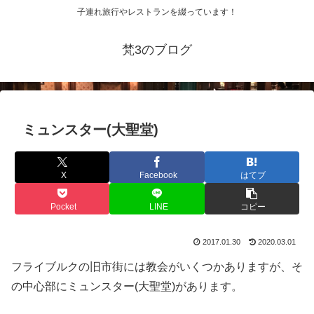
子連れ旅行やレストランを綴っています！
梵3のブログ
ミュンスター(大聖堂)
X
Facebook
はてブ
Pocket
LINE
コピー
2017.01.30
2020.03.01
フライブルクの旧市街には教会がいくつかありますが、そ
の中心部にミュンスター(大聖堂)があります。