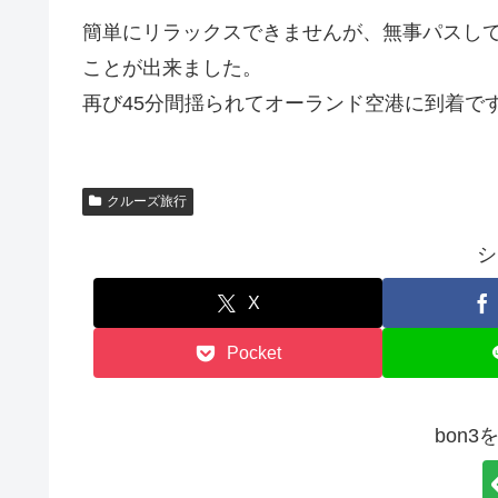
簡単にリラックスできませんが、無事パスし
ことが出来ました。
再び45分間揺られてオーランド空港に到着で
クルーズ旅行
シ
X
Pocket
bon