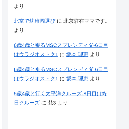
より
北京で幼稚園選び
に
北京駐在ママです。
より
6歳4歳と乗るMSCスプレンディダ-6日目
はウラジオストク1
に
坂本 理恵
より
6歳4歳と乗るMSCスプレンディダ-6日目
はウラジオストク1
に
坂本 理恵
より
5歳4歳と行く太平洋クルーズ-8日目は終
日クルーズ
に
梵3
より