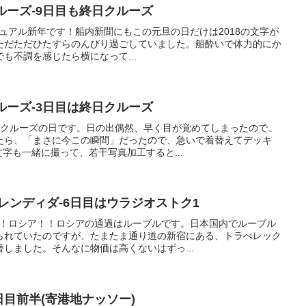
ルーズ-9日目も終日クルーズ
ド:カジュアル新年です！船内新聞にもこの元旦の日だけは2018の文字が
ただただひたすらのんびり過ごしていました。船酔いで体力的にか
も不調を感じたら横になって...
ルーズ-3日目は終日クルーズ
終日クルーズの日です。日の出偶然、早く目が覚めてしまったので、
たら、「まさに今この瞬間」だったので、急いで着替えてデッキ
文字も一緒に撮って、若干写真加工すると...
プレンディダ-6日目はウラジオストク1
初！ロシア！！ロシアの通過はルーブルです。日本国内でルーブル
られていたのですが、たまたま通り道の新宿にある、トラべレック
しました。そんなに物価は高くないはずっ...
日目前半(寄港地ナッソー)