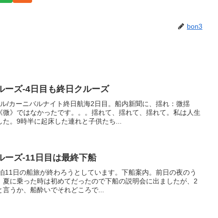
bon3
ルーズ-4日目も終日クルーズ
ュアル/カーニバルナイト終日航海2日目。船内新聞に、揺れ：微揺
《微》ではなかったです。。。揺れて、揺れて、揺れて。私は人生
た。9時半に起床した連れと子供たち...
ルーズ-11日目は最終下船
！！10泊11日の船旅が終わろうとしています。下船案内。前日の夜のう
、夏に乗った時は初めてだったので下船の説明会に出ましたが、2
言うか、船酔いでそれどころで...