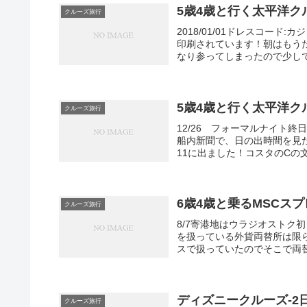
5歳4歳と行く太平洋ク
クルーズ旅行
2018/01/01ドレスコー
印刷されています！朝はもう
なり参ってしまったので少しで
5歳4歳と行く太平洋ク
クルーズ旅行
12/26 フォーマルナイト
船内新聞で、日の出時間を見
11に出ました！コスタのCの
6歳4歳と乗るMSCス
クルーズ旅行
8/7寄港地はウラジオストク
を扱っている外貨両替所は限
スで扱っていたのでそこで両替
ディズニークルーズ-2
クルーズ旅行