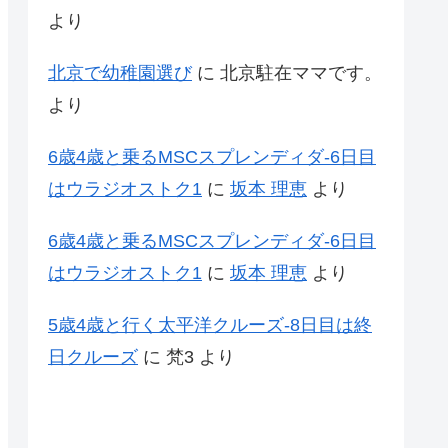
より
北京で幼稚園選び
に
北京駐在ママです。
より
6歳4歳と乗るMSCスプレンディダ-6日目
はウラジオストク1
に
坂本 理恵
より
6歳4歳と乗るMSCスプレンディダ-6日目
はウラジオストク1
に
坂本 理恵
より
5歳4歳と行く太平洋クルーズ-8日目は終
日クルーズ
に
梵3
より