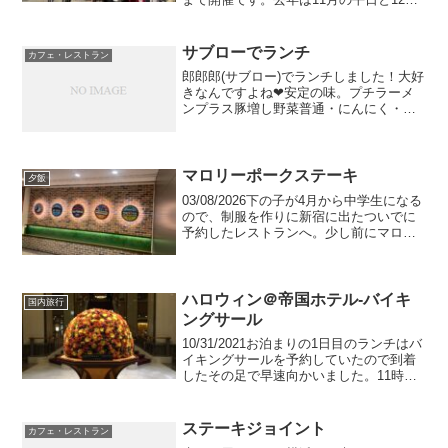
の半ば頃までの平日は無料設定でした
が、今年は最初から入場料金500円にして
いるようです。入場口アプリをダウン
サブローでランチ
カフェ・レストラン
ロ...
郎郎郎(サブロー)でランチしました！大好
きなんですよね❤︎安定の味。プチラーメ
ンプラス豚増し野菜普通・にんにく・脂
ごちそうさまでした☆本当は行く予定が
なかったから朝ごはんをガッツリ食べて
しまったので、カロリーを消費するべく
自宅からお店まで徒...
マロリーポークステーキ
夕飯
03/08/2026下の子が4月から中学生になる
ので、制服を作りに新宿に出たついでに
予約したレストランへ。少し前にマロリ
ーポークステーキを知って、行ってみた
くなりました。メニュー表シェアできる
メニューとそうではないメニューがあり
ます。店内の...
ハロウィン＠帝国ホテル-バイキ
国内旅行
ングサール
10/31/2021お泊まりの1日目のランチはバ
イキングサールを予約していたので到着
したその足で早速向かいました。11時半
の予約でホテルには11時20頃到着。荷物
を預かってもらおうと先にチェックイン
をしたところ、もう部屋の準備はできて
ステーキジョイント
カフェ・レストラン
いると...