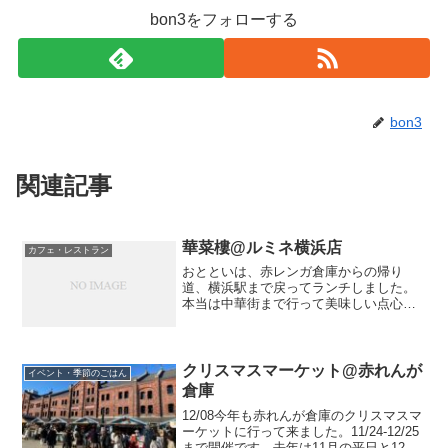
bon3をフォローする
bon3
関連記事
華菜樓@ルミネ横浜店
カフェ・レストラン
おとといは、赤レンガ倉庫からの帰り
道、横浜駅まで戻ってランチしました。
本当は中華街まで行って美味しい点心と
か食べたかったけど、そこまでの時間が
なくて。でも、ランチは中華です！ルミ
ネの6階にある中華、華菜樓。サラダが乗
っていたので、ホエー豚を...
クリスマスマーケット@赤れんが
イベント・季節のごはん
倉庫
12/08今年も赤れんが倉庫のクリスマスマ
ーケットに行って来ました。11/24-12/25
まで開催です。去年は11月の平日と12月