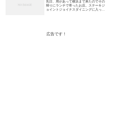
先日、用があって横浜まで来たのでその
帰りにランチで寄ったお店。ステーキジ
ョイントジョイナスダイニングに入って
います。平日だったからどのお店も空い
ていたけど、お腹が空きすぎて、ガツン
とくるものが食べたかったんですよね
ー。疲れた自分にまずはビー...
広告です！