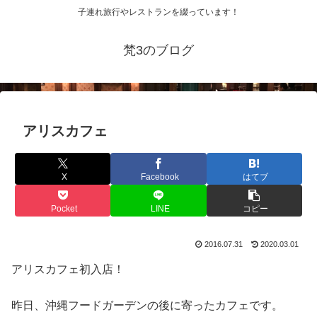
子連れ旅行やレストランを綴っています！
梵3のブログ
アリスカフェ
X
Facebook
はてブ
Pocket
LINE
コピー
2016.07.31
2020.03.01
アリスカフェ初入店！
昨日、沖縄フードガーデンの後に寄ったカフェです。