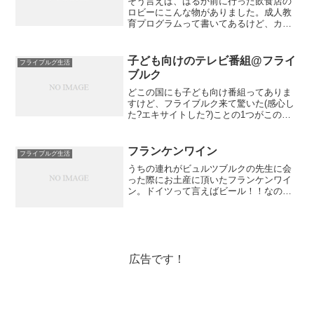
そう言えば、はるか前に行った飲食店の
ロビーにこんな物がありました。成人教
育プログラムって書いてあるけど、カル
チャーセンターのことよね。2016年の春
夏版ですみません💦💦レストランで偶然
見つけて手に取ったはいいものの、その
子ども向けのテレビ番組@フライ
フライブルグ生活
ときは子ども二人とも...
ブルク
どこの国にも子ども向け番組ってありま
すけど、フライブルク来て驚いた(感心し
た?エキサイトした?)ことの1つがこのキ
ッズ番組。実は、アメリカのキッズ番組
でよく観ていたPBS KIDSと同じショー
がいくつもあるんです！もちろん言語は
フランケンワイン
フライブルグ生活
ドイツ語なん...
うちの連れがビュルツブルクの先生に会
った際にお土産に頂いたフランケンワイ
ン。ドイツって言えばビール！！なの
で、ワインはあんまりに人気がないよう
に思います。。。今まで注意してワイン
を見て来なかったけど、可愛いんですよ
♡ボトルが。ただ、フランケ...
広告です！