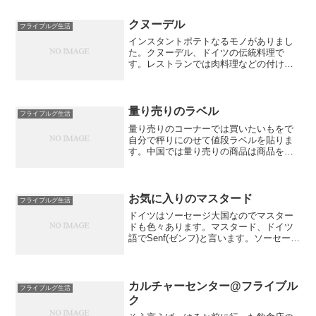
クヌーデル
フライブルグ生活
インスタントポテトなるモノがありまし
た。クヌーデル、ドイツの伝統料理で
す。レストランでは肉料理などの付け合
わせとしてマッシュポテト的な役割をし
ている感じがしますが、うちの場合、連
れがポテトが好きではないので家庭では
まず作りません。でもスーパ...
量り売りのラベル
フライブルグ生活
量り売りのコーナーでは買いたいもをで
自分で秤りにのせて値段ラベルを貼りま
す。中国では量り売りの商品は商品をは
かってくれる専用の人がいたし、アメリ
カの時はお会計時にレジの人が全部やっ
てくれていたから(レジと秤が一体化した
やつ?)なのでドイツの...
お気に入りのマスタード
フライブルグ生活
ドイツはソーセージ大国なのでマスター
ドも色々あります。マスタード、ドイツ
語でSenf(ゼンフ)と言います。ソーセー
ジ、本当にたくさんあります。冷蔵コー
ナーにもフレッシュなのがありますけ
ど、瓶詰めされたソーセージもたくさん
あります。そして、こ...
カルチャーセンター@フライブル
フライブルグ生活
ク