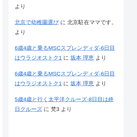
より
北京で幼稚園選び
に
北京駐在ママです。
より
6歳4歳と乗るMSCスプレンディダ-6日目
はウラジオストク1
に
坂本 理恵
より
6歳4歳と乗るMSCスプレンディダ-6日目
はウラジオストク1
に
坂本 理恵
より
5歳4歳と行く太平洋クルーズ-8日目は終
日クルーズ
に
梵3
より